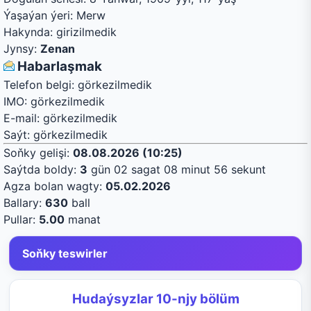
Ýaşaýan ýeri:
Merw
Hakynda:
girizilmedik
Jynsy:
Zenan
Habarlaşmak
Telefon belgi:
görkezilmedik
IMO:
görkezilmedik
E-mail:
görkezilmedik
Saýt:
görkezilmedik
Soňky gelişi:
08.08.2026 (10:25)
Saýtda boldy:
3
gün 02 sagat 08 minut 56 sekunt
Agza bolan wagty:
05.02.2026
Ballary:
630
ball
Pullar:
5.00
manat
Soňky teswirler
Hudaýsyzlar 10-njy bölüm