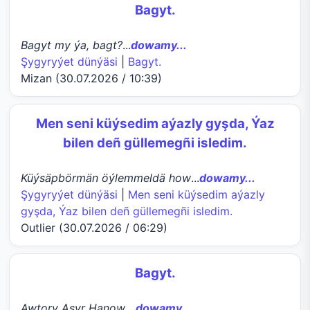
Bagyt.
Bagyt my ýa, bagt?
...
dowamy...
Şygyryýet dünýäsi
|
Bagyt.
Mizan (30.07.2026 / 10:39)
Men seni küýsedim aýazly gyşda, Ýaz
bilen deñ güllemegñi isledim.
Küýsäpbörmän öýlemmeldä how
...
dowamy...
Şygyryýet dünýäsi
|
Men seni küýsedim aýazly
gyşda, Ýaz bilen deñ güllemegñi isledim.
Outlier (30.07.2026 / 06:29)
Bagyt.
Awtory Aşyr Hanow.
...
dowamy...