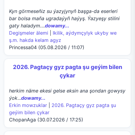
Kyn görmeseňiz su ýazyjynyň başga-da eserleri
bar bolsa maňa ugradaýyň haýyş. Ýazyeşy stilini
gaty haladym.
...
dowamy...
Degişmeler älemi
|
Ikilik, aýdymçylyk ukyby we
ş.m. hakda kelam agyz
Princessa04 (05.08.2026 / 11:07)
2026. Pagtaçy gyz pagta şu geýim bilen
çykar
herkim näme ekesi gelse eksin ana şondan gowysy
ýok
...
dowamy...
Erkin mowzuklar
|
2026. Pagtaçy gyz pagta şu
geýim bilen çykar
ChopanAga (30.07.2026 / 17:25)