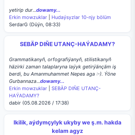
yetirip dur
...
dowamy...
Erkin mowzuklar
|
Hudaýsyzlar 10-njy bölüm
SerdarG (Düýn, 08:33)
SEBÄP DIŇE UTАNÇ-HАÝADАMY?
Grammatikanyň, orfografiýanyň, stilistikanyň
häzirki zaman talaplaryna laýyk getirýänçäm iş
berdi, bu Amanmuhammet Nepes aga :-). Ýöne
Gurbannaza
...
dowamy...
Erkin mowzuklar
|
SEBÄP DIŇE UTАNÇ-
HАÝADАMY?
dabir (05.08.2026 / 17:38)
Ikilik, aýdymçylyk ukyby we ş.m. hakda
kelam agyz