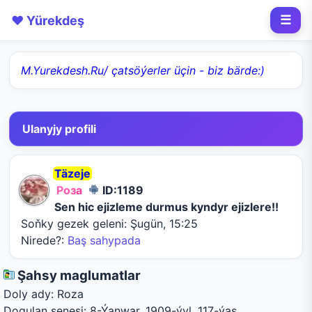
❤️ Yürekdeş
☰
M.Yurekdesh.Ru/ çatsöýerler üçin - biz bärde:)
Ulanyjy profili
Täzeje
Р
о
з
а
ID:1189
Sen hic ejizleme durmus kyndyr ejizlere!!
Soňky gezek geleni:
Şugün, 15:25
Nirede?:
Baş sahypada
Şahsy maglumatlar
Doly ady:
Roza
Dogulan senesi:
8-Ýanwar, 1909-ýyl, 117-ýaş