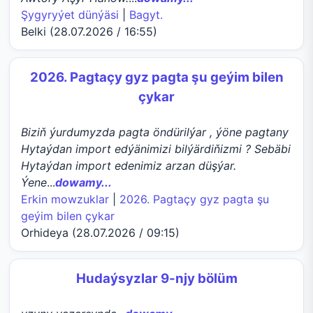
Şygyryýet dünýäsi
|
Bagyt.
Belki (28.07.2026 / 16:55)
2026. Pagtaçy gyz pagta şu geýim bilen
çykar
Biziň ýurdumyzda pagta öndürilýar , ýöne pagtany
Hytaýdan import edýänimizi bilýärdiňizmi ? Sebäbi
Hytaýdan import edenimiz arzan düşýar.
Ýene
...
dowamy...
Erkin mowzuklar
|
2026. Pagtaçy gyz pagta şu
geýim bilen çykar
Orhideya (28.07.2026 / 09:15)
Hudaýsyzlar 9-njy bölüm