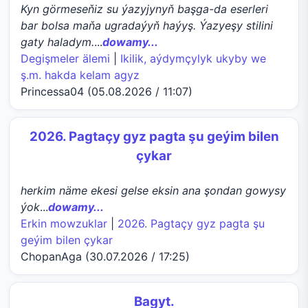
Kyn görmeseňiz su ýazyjynyň başga-da eserleri
bar bolsa maňa ugradaýyň haýyş. Ýazyeşy stilini
gaty haladym.
...
dowamy...
Degişmeler älemi
|
Ikilik, aýdymçylyk ukyby we
ş.m. hakda kelam agyz
Princessa04 (05.08.2026 / 11:07)
2026. Pagtaçy gyz pagta şu geýim bilen
çykar
herkim näme ekesi gelse eksin ana şondan gowysy
ýok
...
dowamy...
Erkin mowzuklar
|
2026. Pagtaçy gyz pagta şu
geýim bilen çykar
ChopanAga (30.07.2026 / 17:25)
Bagyt.