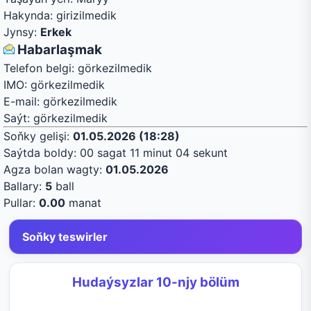
Hakynda:
girizilmedik
Jynsy:
Erkek
Habarlaşmak
Telefon belgi:
görkezilmedik
IMO:
görkezilmedik
E-mail:
görkezilmedik
Saýt:
görkezilmedik
Soňky gelişi:
01.05.2026 (18:28)
Saýtda boldy:
00 sagat 11 minut 04 sekunt
Agza bolan wagty:
01.05.2026
Ballary:
5
ball
Pullar:
0.00
manat
Soňky teswirler
Hudaýsyzlar 10-njy bölüm