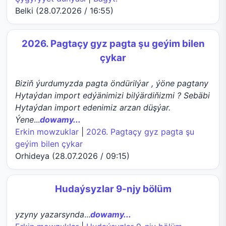
Belki (28.07.2026 / 16:55)
2026. Pagtaçy gyz pagta şu geýim bilen
çykar
Biziň ýurdumyzda pagta öndürilýar , ýöne pagtany
Hytaýdan import edýänimizi bilýärdiňizmi ? Sebäbi
Hytaýdan import edenimiz arzan düşýar.
Ýene
...
dowamy...
Erkin mowzuklar
|
2026. Pagtaçy gyz pagta şu
geýim bilen çykar
Orhideya (28.07.2026 / 09:15)
Hudaýsyzlar 9-njy bölüm
yzyny yazarsynda
...
dowamy...