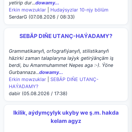
yetirip dur
...
dowamy...
Erkin mowzuklar
|
Hudaýsyzlar 10-njy bölüm
SerdarG (07.08.2026 / 08:33)
SEBÄP DIŇE UTАNÇ-HАÝADАMY?
Grammatikanyň, orfografiýanyň, stilistikanyň
häzirki zaman talaplaryna laýyk getirýänçäm iş
berdi, bu Amanmuhammet Nepes aga :-). Ýöne
Gurbannaza
...
dowamy...
Erkin mowzuklar
|
SEBÄP DIŇE UTАNÇ-
HАÝADАMY?
dabir (05.08.2026 / 17:38)
Ikilik, aýdymçylyk ukyby we ş.m. hakda
kelam agyz