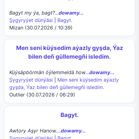
Bagyt my ýa, bagt?
...
dowamy...
Şygyryýet dünýäsi
|
Bagyt.
Mizan (30.07.2026 / 10:39)
Men seni küýsedim aýazly gyşda, Ýaz
bilen deñ güllemegñi isledim.
Küýsäpbörmän öýlemmeldä how
...
dowamy...
Şygyryýet dünýäsi
|
Men seni küýsedim aýazly
gyşda, Ýaz bilen deñ güllemegñi isledim.
Outlier (30.07.2026 / 06:29)
Bagyt.
Awtory Aşyr Hanow.
...
dowamy...
Şygyryýet dünýäsi
|
Bagyt.