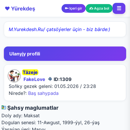
❤️ Yürekdeş
☰
🔑 Içeri gir
✍️ Agza bol
M.Yurekdesh.Ru/ çatsöýerler üçin - biz bärde:)
Ulanyjy profili
Täzeje
FakeLove
ID:1309
Soňky gezek geleni:
01.05.2026 / 23:28
Nirede?:
Baş sahypada
Şahsy maglumatlar
Doly ady:
Maksat
Dogulan senesi:
11-Awgust, 1999-ýyl, 26-ýaş
Ýaşaýan ýeri:
Maryy