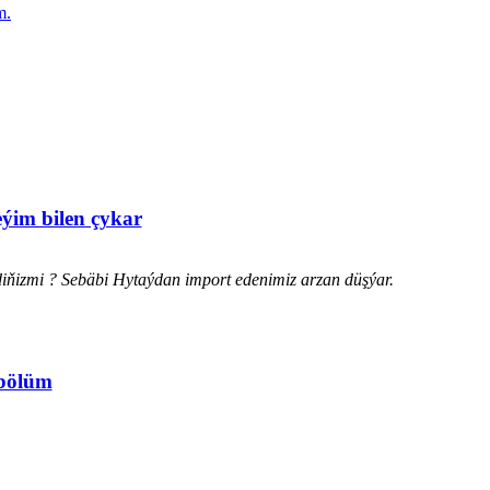
m.
eýim bilen çykar
diňizmi ? Sebäbi Hytaýdan import edenimiz arzan düşýar.
 bölüm