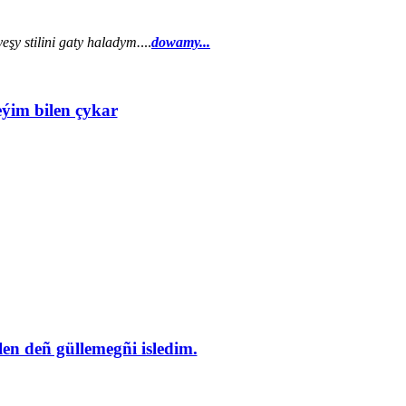
şy stilini gaty haladym.
...
dowamy...
eýim bilen çykar
en deñ güllemegñi isledim.