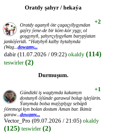
Oratdy şahyr / hekaýa
+2
Oratdy aganyň öte çagaçyllygyndan
gaýry ýene-de bir köre-kör yşgy, ol
goşgynyň, şahyrçylygyňam barypýatan
janköýeridi. “Hatybyň kalby hytabynda
(Wag
...
dowamy...
(114)
dabir
(11.07.2026 / 09:22)
okaldy
(2)
teswirler
Durmuşum.
+1
Gündizki iş wagtymda kakamyn
dostunyň öýünde garawul bolup işleýärin.
Ýanymda bolsa maýyplygy sebäpli
ýöremegi kyn bolan dostum Aman bar. Ikimiz
garaw
...
dowamy...
Vector_Pro
(09.07.2026 / 21:05)
okaldy
(125)
(2)
teswirler