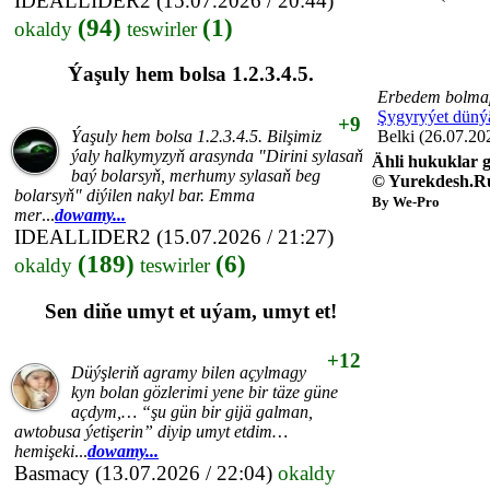
IDEALLIDER2
(15.07.2026 / 20:44)
(94)
(1)
okaldy
teswirler
Ýaşuly hem bolsa 1.2.3.4.5.
Erbedem bolmap
Şygyryýet düný
+9
Ýaşuly hem bolsa 1.2.3.4.5. Bilşimiz
Belki (26.07.20
ýaly halkymyzyň arasynda "Dirini sylasaň
Ähli hukuklar g
baý bolarsyň, merhumy sylasaň beg
© Yurekdesh.R
bolarsyň" diýilen nakyl bar. Emma
By We-Pro
mer
...
dowamy...
IDEALLIDER2
(15.07.2026 / 21:27)
(189)
(6)
okaldy
teswirler
Sen diňe umyt et uýam, umyt et!
+12
Düýşleriň agramy bilen açylmagy
kyn bolan gözlerimi yene bir täze güne
açdym,… “şu gün bir gijä galman,
awtobusa ýetişerin” diyip umyt etdim…
hemişeki
...
dowamy...
Basmacy
(13.07.2026 / 22:04)
okaldy