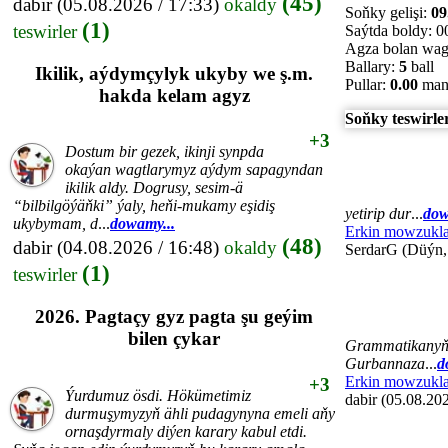
(45)
dabir
(05.08.2026 / 17:33)
okaldy
Soňky gelişi:
09
(1)
teswirler
Saýtda boldy:
00
Agza bolan wag
Ballary:
5
ball
Ikilik, aýdymçylyk ukyby we ş.m.
Pullar:
0.00
man
hakda kelam agyz
Soňky teswirle
+3
Dostum bir gezek, ikinji synpda
okaýan wagtlarymyz aýdym sapagyndan
ikilik aldy. Dogrusy, sesim-ä
“bilbilgöýäňki” ýaly, heňi-mukamy eşidiş
yetirip dur
...
dow
ukybymam, d
...
dowamy...
Erkin mowzukla
(48)
dabir
(04.08.2026 / 16:48)
okaldy
SerdarG (Düýn,
(1)
teswirler
2026. Pagtaçy gyz pagta şu geýim
bilen çykar
Grammatikanyň, 
Gurbannaza
...
d
Erkin mowzukla
+3
Ýurdumuz ösdi. Hökümetimiz
dabir (05.08.202
durmuşymyzyň ähli pudagynyna emeli aňy
ornaşdyrmaly diýen karary kabul etdi.