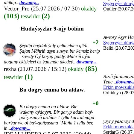
diñläp
...
dowamy...
Şygyryýet düný
Vector_Pro
(25.07.2026 / 07:30)
okaldy
Outlier (30.07.2
(103)
(2)
teswirler
Hudaýsyzlar 9-njy bölüm
Awtory Aşyr Ha
+2
Şygyryýet düný
Şeýdip baýdak ýaly gelin elden gitdi.
Belki (28.07.20
Şajan Mähriň aşyn suwyn bir kemsiz berip
, sowdy Öý boşap galdy. Mähriň aýal
dogany ekizjeleri öz ýanynda äkedeý
...
dowamy...
(85)
rexha
(21.07.2026 / 15:12)
okaldy
(1)
teswirler
Biziň ýurdumyzd
Ýene
...
dowamy..
Erkin mowzukla
Bu dogry emma bu aldaw.
Orhideya (28.07
+0
Bu dogry emma bu aldaw. Bir
wakany aýdaýyn. Bir garyp adam baý-
goňşusunyň üsdüne 1 tylla karz almaga
yzyny yazarsyn
barýar we ol baý-goňşusuna "Maňa 1 tylla ber,
Erkin mowzukla
in
...
dowamy...
SerdarG (26.07.