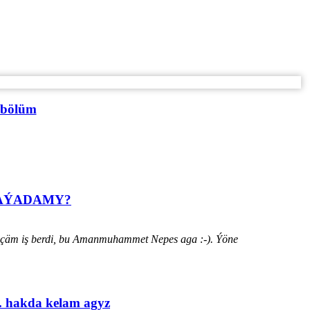
 bölüm
HАÝADАMY?
ýänçäm iş berdi, bu Amanmuhammet Nepes aga :-). Ýöne
. hakda kelam agyz