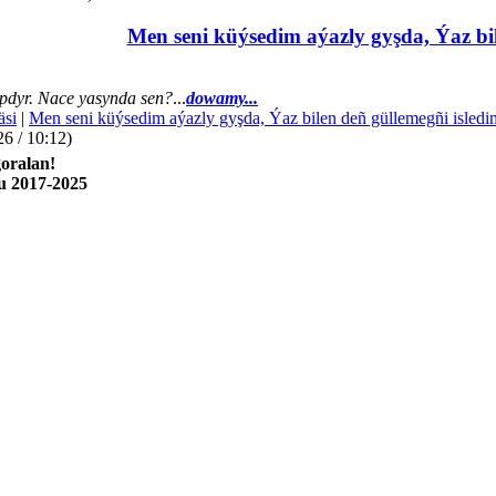
Men seni küýsedim aýazly gyşda, Ýaz bil
dyr. Nace yasynda sen?
...
dowamy...
äsi
|
Men seni küýsedim aýazly gyşda, Ýaz bilen deñ güllemegñi isledi
26 / 10:12)
oralan!
u 2017-2025