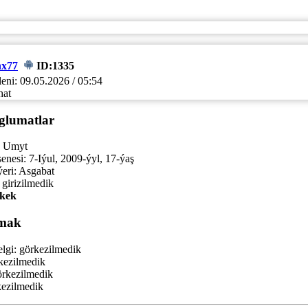
x77
ID:1335
eni:
09.05.2026 / 05:54
hat
glumatlar
Umyt
enesi:
7-Iýul, 2009-ýyl, 17-ýaş
eri:
Asgabat
girizilmedik
kek
mak
lgi:
görkezilmedik
kezilmedik
rkezilmedik
ezilmedik