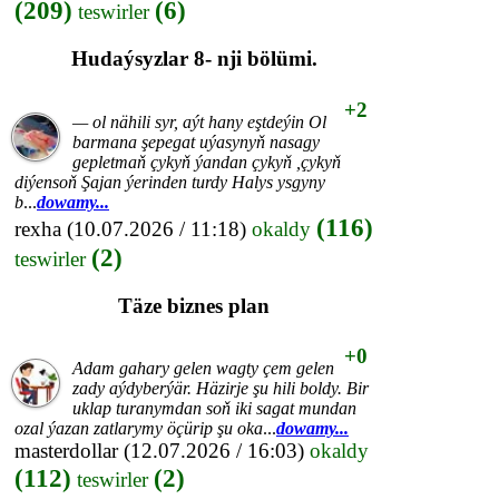
(209)
(6)
teswirler
Hudaýsyzlar 8- nji bölümi.
+2
— ol nähili syr, aýt hany eştdeýin Ol
barmana şepegat uýasynyň nasagy
gepletmaň çykyň ýandan çykyň ,çykyň
diýensoň Şajan ýerinden turdy Halys ysgyny
b
...
dowamy...
(116)
rexha
(10.07.2026 / 11:18)
okaldy
(2)
teswirler
Täze biznes plan
+0
Adam gahary gelen wagty çem gelen
zady aýdyberýär. Häzirje şu hili boldy. Bir
uklap turanymdan soň iki sagat mundan
ozal ýazan zatlarymy öçürip şu oka
...
dowamy...
masterdollar
(12.07.2026 / 16:03)
okaldy
(112)
(2)
teswirler