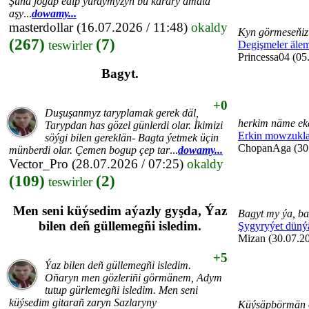
Şuňa jogap edip ýurdymyzyň bu karary amala
aşy
...
dowamy...
masterdollar
(16.07.2026 / 11:48)
okaldy
Kyn görmeseňiz 
(267)
(7)
teswirler
Degişmeler äle
Princessa04 (05
Bagyt.
+0
Duşuşanmyz taryplamak gerek däl,
herkim näme eke
Tarypdan has gözel günlerdi olar. İkimizi
Erkin mowzukla
söýgi bilen gereklän- Bagta ýetmek üçin
ChopanAga (30.
münberdi olar. Çemen bogup çep tar
...
dowamy...
Vector_Pro
(28.07.2026 / 07:25)
okaldy
(109)
(2)
teswirler
Men seni küýsedim aýazly gyşda, Ýaz
Bagyt my ýa, ba
bilen deñ güllemegñi isledim.
Şygyryýet düný
Mizan (30.07.20
+5
Ýaz bilen deñ güllemegñi isledim.
Oñaryn men gözleriñi görmänem, Adym
tutup gürlemegñi isledim. Men seni
küýsedim gitarañ zaryn Sazlaryny
Küýsäpbörmän 