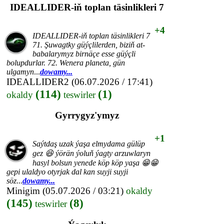
IDEALLIDER-iň toplan täsinlikleri 7
+4
IDEALLIDER-iň toplan täsinlikleri 7
71. Şuwagtky güýçlilerden, biziň at-
babalarymyz birnäçe esse güýçli
bolupdurlar. 72. Wenera planeta, gün
ulgamyn
...
dowamy...
IDEALLIDER2
(06.07.2026 / 17:41)
(114)
(1)
okaldy
teswirler
Gyrrygyz'ymyz
+1
Saýtdaş uzak ýaşa elmydama gülüp
gez 😆 ýörän ýoluň ýagty arzuwlaryn
hasyl bolsun yenede köp köp yaşa 😁😁
gepi ulaldyo otyrjak dal kan suyji suyji
söz
...
dowamy...
Minigim
(05.07.2026 / 03:21)
okaldy
(145)
(8)
teswirler