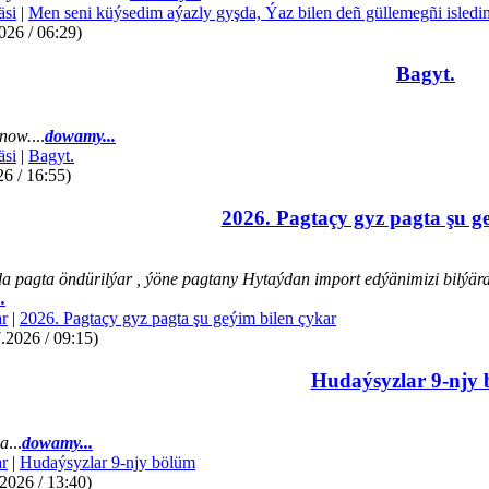
äsi
|
Men seni küýsedim aýazly gyşda, Ýaz bilen deñ güllemegñi isledi
026 / 06:29)
Bagyt.
now.
...
dowamy...
äsi
|
Bagyt.
26 / 16:55)
2026. Pagtaçy gyz pagta şu g
a pagta öndürilýar , ýöne pagtany Hytaýdan import edýänimizi bilýär
.
r
|
2026. Pagtaçy gyz pagta şu geýim bilen çykar
.2026 / 09:15)
Hudaýsyzlar 9-njy
da
...
dowamy...
r
|
Hudaýsyzlar 9-njy bölüm
2026 / 13:40)