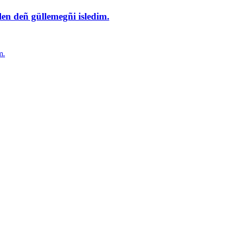
en deñ güllemegñi isledim.
m.