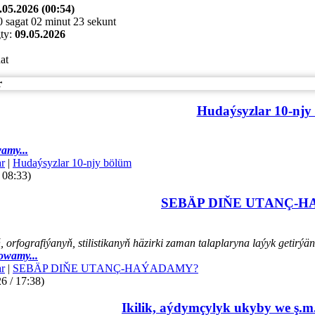
.05.2026 (00:54)
 sagat 02 minut 23 sekunt
ty:
09.05.2026
at
r
Hudaýsyzlar 10-njy
amy...
r
|
Hudaýsyzlar 10-njy bölüm
 08:33)
SEBÄP DIŇE UTАNÇ-
orfografiýanyň, stilistikanyň häzirki zaman talaplaryna laýyk getir
owamy...
r
|
SEBÄP DIŇE UTАNÇ-HАÝADАMY?
6 / 17:38)
Ikilik, aýdymçylyk ukyby we ş.m