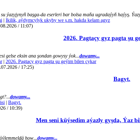
su ýazyjynyň başga-da eserleri bar bolsa maňa ugradaýyň haýyş. Ýazye
mi
|
Ikilik, aýdymçylyk ukyby we ş.m. hakda kelam agyz
.08.2026 / 11:07)
2026. Pagtaçy gyz pagta şu g
si gelse eksin ana şondan gowysy ýok
...
dowamy...
r
|
2026. Pagtaçy gyz pagta şu geýim bilen çykar
07.2026 / 17:25)
Bagyt.
gt?
...
dowamy...
äsi
|
Bagyt.
26 / 10:39)
Men seni küýsedim aýazly gyşda, Ýaz bil
öýlemmeldä how
...
dowamy...