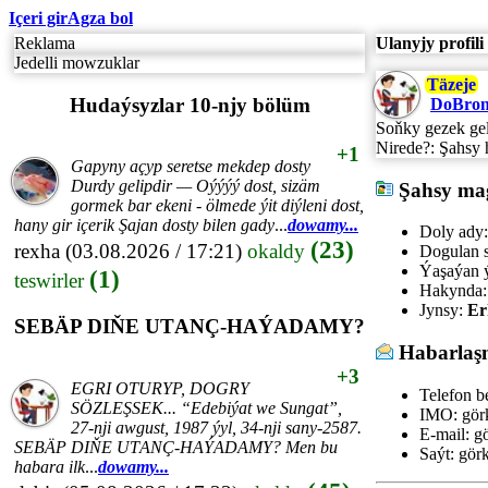
Içeri gir
Agza bol
Reklama
Ulanyjy profili
Jedelli mowzuklar
Täzeje
Hudaýsyzlar 10-njy bölüm
DoBron
Soňky gezek gel
Nirede?:
Şahsy 
+1
Gapyny açyp seretse mekdep dosty
Durdy gelipdir — Oýýýý dost, sizäm
Şahsy ma
gormek bar ekeni - ölmede ýit diýleni dost,
hany gir içerik Şajan dosty bilen gady
...
dowamy...
Doly ady:
(23)
rexha
(03.08.2026 / 17:21)
okaldy
Dogulan s
Ýaşaýan ý
(1)
teswirler
Hakynda:
Jynsy:
Er
SEBÄP DIŇE UTАNÇ-HАÝADАMY?
Habarlaş
+3
EGRI ОTURYP, DОGRY
Telefon be
SÖZLEŞSEK... “Edebiýat we Sungаt”,
IMO:
gör
27-nji аwgust, 1987 ýyl, 34-nji sаny-2587.
E-mail:
gö
SEBÄP DIŇE UTАNÇ-HАÝADАMY? Men bu
Saýt:
görk
hаbаrа ilk
...
dowamy...