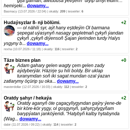
gijä galman, awtobusa ýetişerin” diyip umyt etdim…
hemişeki
...
dowamy...
Basmacy (13.07.2026 / 22:04) | okaldy:
209
| teswirler:
6
Hudaýsyzlar 8- nji bölümi.
+2
— ol nähili syr, aýt hany eştdeýin Ol barmana
şepegat uýasynyň nasagy gepletmaň çykyň ýandan
çykyň ,çykyň diýensoň Şajan ýerinden turdy Halys
ysgyny b
...
dowamy...
rexha (10.07.2026 / 11:18) | okaldy:
116
| teswirler:
2
Täze biznes plan
+0
Adam gahary gelen wagty çem gelen zady
aýdyberýär. Häzirje şu hili boldy. Bir uklap
turanymdan soň iki sagat mundan ozal ýazan
zatlarymy öçürip şu oka
...
dowamy...
masterdollar (12.07.2026 / 16:03) | okaldy:
112
| teswirler:
2
Oratdy şahyr / hekaýa
+2
Oratdy aganyň öte çagaçyllygyndan gaýry ýene-de
bir köre-kör yşgy, ol goşgynyň, şahyrçylygyňam
barypýatan janköýeridi. “Hatybyň kalby hytabynda
(Wag
...
dowamy...
dabir (11.07.2026 / 09:22) | okaldy:
114
| teswirler:
2