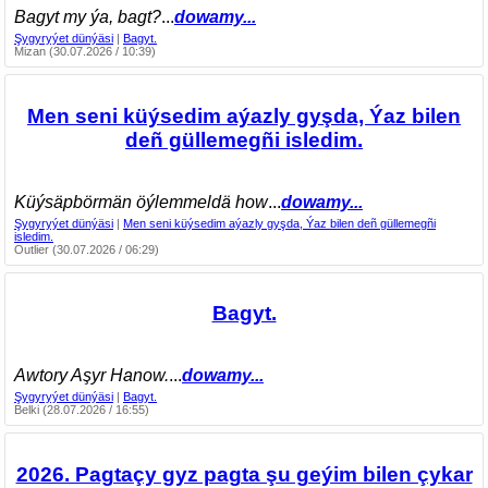
Bagyt my ýa, bagt?
...
dowamy...
Şygyryýet dünýäsi
|
Bagyt.
Mizan (30.07.2026 / 10:39)
Men seni küýsedim aýazly gyşda, Ýaz bilen
deñ güllemegñi isledim.
Küýsäpbörmän öýlemmeldä how
...
dowamy...
Şygyryýet dünýäsi
|
Men seni küýsedim aýazly gyşda, Ýaz bilen deñ güllemegñi
isledim.
Outlier (30.07.2026 / 06:29)
Bagyt.
Awtory Aşyr Hanow.
...
dowamy...
Şygyryýet dünýäsi
|
Bagyt.
Belki (28.07.2026 / 16:55)
2026. Pagtaçy gyz pagta şu geýim bilen çykar