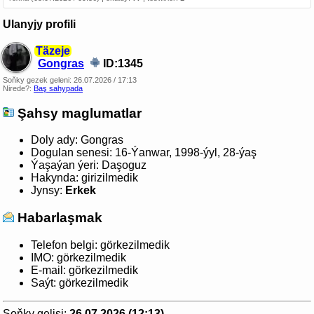
Ulanyjy profili
Täzeje
Gongras
ID:1345
Soňky gezek geleni:
26.07.2026 / 17:13
Nirede?:
Baş sahypada
Şahsy maglumatlar
Doly ady:
Gongras
Dogulan senesi:
16-Ýanwar, 1998-ýyl, 28-ýaş
Ýaşaýan ýeri:
Daşoguz
Hakynda:
girizilmedik
Jynsy:
Erkek
Habarlaşmak
Telefon belgi:
görkezilmedik
IMO:
görkezilmedik
E-mail:
görkezilmedik
Saýt:
görkezilmedik
Soňky gelişi:
26.07.2026 (12:13)