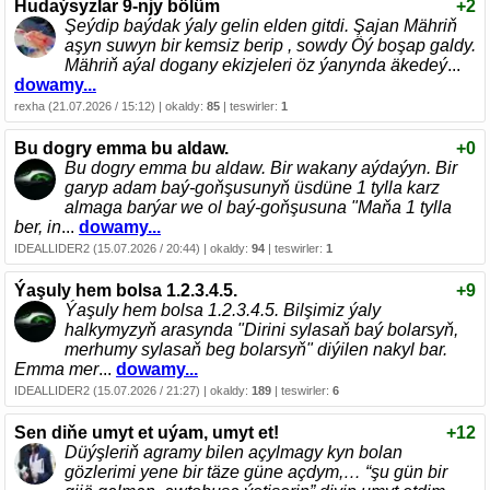
Hudaýsyzlar 9-njy bölüm
+2
Şeýdip baýdak ýaly gelin elden gitdi. Şajan Mähriň
aşyn suwyn bir kemsiz berip , sowdy Öý boşap galdy.
Mähriň aýal dogany ekizjeleri öz ýanynda äkedeý
...
dowamy...
rexha (21.07.2026 / 15:12) | okaldy:
85
| teswirler:
1
Bu dogry emma bu aldaw.
+0
Bu dogry emma bu aldaw. Bir wakany aýdaýyn. Bir
garyp adam baý-goňşusunyň üsdüne 1 tylla karz
almaga barýar we ol baý-goňşusuna "Maňa 1 tylla
ber, in
...
dowamy...
IDEALLIDER2 (15.07.2026 / 20:44) | okaldy:
94
| teswirler:
1
Ýaşuly hem bolsa 1.2.3.4.5.
+9
Ýaşuly hem bolsa 1.2.3.4.5. Bilşimiz ýaly
halkymyzyň arasynda "Dirini sylasaň baý bolarsyň,
merhumy sylasaň beg bolarsyň" diýilen nakyl bar.
Emma mer
...
dowamy...
IDEALLIDER2 (15.07.2026 / 21:27) | okaldy:
189
| teswirler:
6
Sen diňe umyt et uýam, umyt et!
+12
Düýşleriň agramy bilen açylmagy kyn bolan
gözlerimi yene bir täze güne açdym,… “şu gün bir