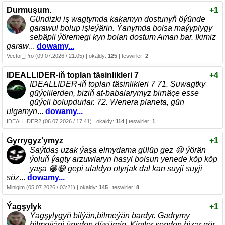
Durmuşum.
+1
Gündizki iş wagtymda kakamyn dostunyň öýünde
garawul bolup işleýärin. Ýanymda bolsa maýyplygy
sebäpli ýöremegi kyn bolan dostum Aman bar. Ikimiz
garaw
...
dowamy...
Vector_Pro (09.07.2026 / 21:05) | okaldy:
125
| teswirler:
2
IDEALLIDER-iň toplan täsinlikleri 7
+4
IDEALLIDER-iň toplan täsinlikleri 7 71. Şuwagtky
güýçlilerden, biziň at-babalarymyz birnäçe esse
güýçli bolupdurlar. 72. Wenera planeta, gün
ulgamyn
...
dowamy...
IDEALLIDER2 (06.07.2026 / 17:41) | okaldy:
114
| teswirler:
1
Gyrrygyz'ymyz
+1
Saýtdaş uzak ýaşa elmydama gülüp gez 😆 ýörän
ýoluň ýagty arzuwlaryn hasyl bolsun yenede köp köp
yaşa 😁😁 gepi ulaldyo otyrjak dal kan suyji suyji
söz
...
dowamy...
Minigim (05.07.2026 / 03:21) | okaldy:
145
| teswirler:
8
Ýagşylyk
+1
Ýagşylygyň bilýän,bilmeýän bardyr. Gadrymy
bilmeýäni ünsden düşürgin. Kimler senden bizar gör