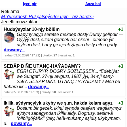
Içeri gir
Agza bol
Reklama
M.Yurekdesh.Ru/ çatsöýerler üçin - biz bärde:)
Jedelli mowzuklar
Hudaýsyzlar 10-njy bölüm
+1
Gapyny açyp seretse mekdep dosty Durdy gelipdir —
Oýýýý dost, sizäm gormek bar ekeni - ölmede ýit
diýleni dost, hany gir içerik Şajan dosty bilen gady
...
dowamy...
rexha (03.08.2026 / 17:21) | okaldy:
27
| teswirler:
1
SEBÄP DIŇE UTАNÇ-HАÝADАMY?
+3
EGRI ОTURYP, DОGRY SÖZLEŞSEK... “Edebiýat
we Sungаt”, 27-nji аwgust, 1987 ýyl, 34-nji sаny-
2587. SEBÄP DIŇE UTАNÇ-HАÝADАMY? Men bu
hаbаrа ilk
...
dowamy...
dabir (05.08.2026 / 17:33) | okaldy:
50
| teswirler:
1
Ikilik, aýdymçylyk ukyby we ş.m. hakda kelam agyz
+3
Dostum bir gezek, ikinji synpda okaýan wagtlarymyz
aýdym sapagyndan ikilik aldy. Dogrusy, sesim-ä
“bilbilgöýäňki” ýaly, heňi-mukamy eşidiş ukybymam,
d
...
dowamy...