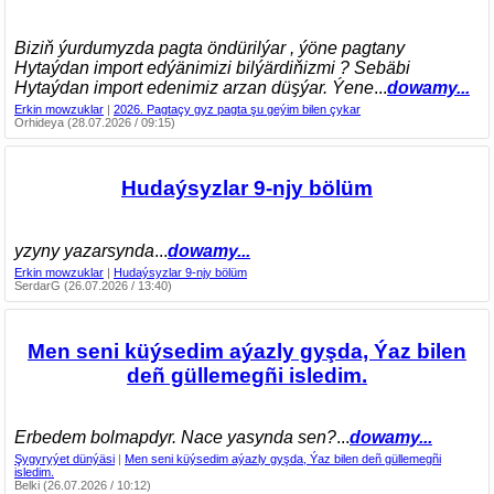
Biziň ýurdumyzda pagta öndürilýar , ýöne pagtany
Hytaýdan import edýänimizi bilýärdiňizmi ? Sebäbi
Hytaýdan import edenimiz arzan düşýar. Ýene
...
dowamy...
Erkin mowzuklar
|
2026. Pagtaçy gyz pagta şu geýim bilen çykar
Orhideya (28.07.2026 / 09:15)
Hudaýsyzlar 9-njy bölüm
yzyny yazarsynda
...
dowamy...
Erkin mowzuklar
|
Hudaýsyzlar 9-njy bölüm
SerdarG (26.07.2026 / 13:40)
Men seni küýsedim aýazly gyşda, Ýaz bilen
deñ güllemegñi isledim.
Erbedem bolmapdyr. Nace yasynda sen?
...
dowamy...
Şygyryýet dünýäsi
|
Men seni küýsedim aýazly gyşda, Ýaz bilen deñ güllemegñi
isledim.
Belki (26.07.2026 / 10:12)