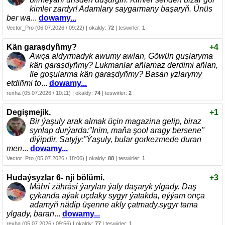
kimler zardyr! Adamlary saygarmany başaryň. Ünüs
ber wa
...
dowamy...
Vector_Pro (06.07.2026 / 09:22) | okaldy:
72
| teswirler:
1
Kän garaşdyñmy?
+4
Awça aldyrmadyk awumy awlan, Göwün guşlaryma
kän garaşdyñmy? Lukmanlar añlamaz derdimi añlan,
Ile goşularma kän garaşdyñmy? Basan yzlarymy
etdiñmi to
...
dowamy...
rexha (05.07.2026 / 10:11) | okaldy:
74
| teswirler:
2
Degişmejik.
+1
Bir ýaşuly arak almak üçin magazina gelip, biraz
synlap durýarda:"Inim, maňa şool aragy bersene"
diýipdir. Satyjy:"Ýaşuly, bular gorkezmede duran
men
...
dowamy...
Vector_Pro (05.07.2026 / 18:06) | okaldy:
88
| teswirler:
1
Hudaýsyzlar 6- nji bölümi.
+3
Mähri zähräsi ýarylan ýaly daşaryk ylgady. Daş
çykanda aýak uçdaky sygyr ýatakda, eýýam onça
adamyň nädip üşenne akly çatmady,sygyr tama
ylgady, baran
...
dowamy...
rexha (05.07.2026 / 09:56) | okaldy:
77
| teswirler:
1