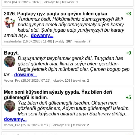
dabir (04.08.2026 / 16:48) | okaldy:
49
| teswirler:
1
2026. Pagtaçy gyz pagta şu geýim bilen çykar
+3
Ýurdumuz ösdi. Hökümetimiz durmuşymyzyň ähli
pudagynyna emeli aňy ornaşdyrmaly diýen karary
kabul etdi. Şuňa jogap edip ýurdymyzyň bu karary
amala aşy
...
dowamy...
masterdollar (16.07.2026 / 11:48) | okaldy:
267
| teswirler:
7
Bagyt.
+0
Duşuşanmyz taryplamak gerek däl, Tarypdan has
gözel günlerdi olar. İkimizi söýgi bilen gereklän-
Bagta ýetmek üçin münberdi olar. Çemen bogup çep
tar
...
dowamy...
Vector_Pro (28.07.2026 / 07:25) | okaldy:
109
| teswirler:
2
Men seni küýsedim aýazly gyşda, Ýaz bilen deñ
güllemegñi isledim.
+5
Ýaz bilen deñ güllemegñi isledim. Oñaryn men
gözleriñi görmänem, Adym tutup gürlemegñi isledim.
Men seni küýsedim gitarañ zaryn Sazlaryny diñläp
...
dowamy...
Vector_Pro (25.07.2026 / 07:30) | okaldy:
106
| teswirler:
2