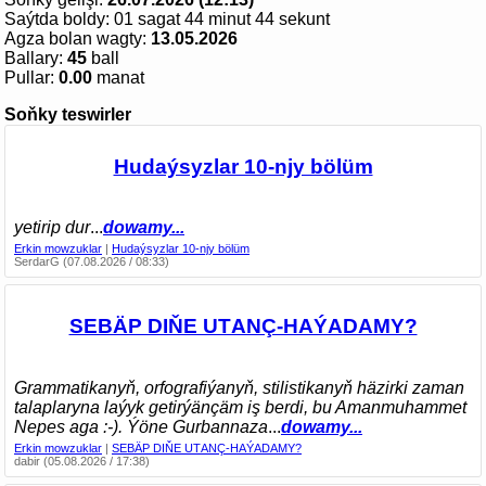
Saýtda boldy:
01 sagat 44 minut 44 sekunt
Agza bolan wagty:
13.05.2026
Ballary:
45
ball
Pullar:
0.00
manat
Soňky teswirler
Hudaýsyzlar 10-njy bölüm
yetirip dur
...
dowamy...
Erkin mowzuklar
|
Hudaýsyzlar 10-njy bölüm
SerdarG (07.08.2026 / 08:33)
SEBÄP DIŇE UTАNÇ-HАÝADАMY?
Grammatikanyň, orfografiýanyň, stilistikanyň häzirki zaman
talaplaryna laýyk getirýänçäm iş berdi, bu Amanmuhammet
Nepes aga :-). Ýöne Gurbannaza
...
dowamy...
Erkin mowzuklar
|
SEBÄP DIŇE UTАNÇ-HАÝADАMY?
dabir (05.08.2026 / 17:38)