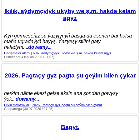
Ikilik, aýdymçylyk ukyby we ş.m. hakda kelam
agyz
Kyn görmeseňiz su ýazyjynyň başga-da eserleri bar bolsa
maňa ugradaýyň haýyş. Ýazyeşy stilini gaty
haladym.
...
dowamy...
Degişmeler älemi
|
Ikilik, aýdymçylyk ukyby we ş.m. hakda kelam agyz
Princessa04 (05.08.2026 / 11:07)
2026. Pagtaçy gyz pagta şu geýim bilen çykar
herkim näme ekesi gelse eksin ana şondan gowysy
ýok
...
dowamy...
Erkin mowzuklar
|
2026. Pagtaçy gyz pagta şu geýim bilen çykar
ChopanAga (30.07.2026 / 17:25)
Bagyt.