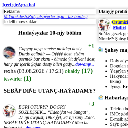
Içeri gir
Agza bol
Reklama
Ulanyjy profili
M.Yurekdesh.Ru/ çatsöýerler üçin - biz bärde:)
Jedelli mowzuklar
Özümizi
Mishel
Hudaýsyzlar 10-njy bölüm
Soňky gezek gel
Nirede?:
Şahsy 
+1
Gapyny açyp seretse mekdep dosty
Şahsy ma
Durdy gelipdir — Oýýýý dost, sizäm
gormek bar ekeni - ölmede ýit diýleni dost,
Doly ady:
hany gir içerik Şajan dosty bilen gady
...
dowamy...
Dogulan s
(17)
rexha
(03.08.2026 / 17:21)
okaldy
Ýaşaýan ý
Hakynda:
(1)
teswirler
tikinçi
Jynsy:
Er
SEBÄP DIŇE UTАNÇ-HАÝADАMY?
Habarlaş
+3
EGRI ОTURYP, DОGRY
Telefon be
SÖZLEŞSEK... “Edebiýat we Sungаt”,
IMO:
gör
27-nji аwgust, 1987 ýyl, 34-nji sаny-2587.
E-mail:
gö
SEBÄP DIŇE UTАNÇ-HАÝADАMY? Men bu
Saýt:
görk
hаbаrа ilk
...
dowamy...