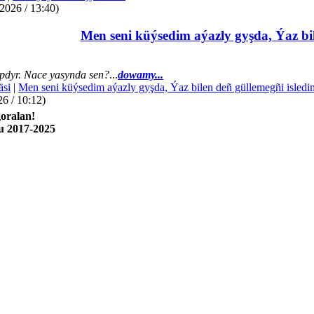
2026 / 13:40)
Men seni küýsedim aýazly gyşda, Ýaz bil
dyr. Nace yasynda sen?
...
dowamy...
äsi
|
Men seni küýsedim aýazly gyşda, Ýaz bilen deñ güllemegñi isledi
26 / 10:12)
oralan!
u 2017-2025