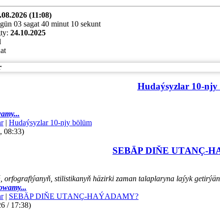
.08.2026 (11:08)
gün 03 sagat 40 minut 10 sekunt
ty:
24.10.2025
l
at
r
Hudaýsyzlar 10-njy
amy...
r
|
Hudaýsyzlar 10-njy bölüm
, 08:33)
SEBÄP DIŇE UTАNÇ-
orfografiýanyň, stilistikanyň häzirki zaman talaplaryna laýyk getir
owamy...
r
|
SEBÄP DIŇE UTАNÇ-HАÝADАMY?
6 / 17:38)