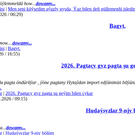
öýlemmeldä how
...
dowamy...
äsi
|
Men seni küýsedim aýazly gyşda, Ýaz bilen deñ güllemegñi isledi
026 / 06:29)
Bagyt.
now.
...
dowamy...
äsi
|
Bagyt.
26 / 16:55)
2026. Pagtaçy gyz pagta şu g
a pagta öndürilýar , ýöne pagtany Hytaýdan import edýänimizi bilýär
.
r
|
2026. Pagtaçy gyz pagta şu geýim bilen çykar
.2026 / 09:15)
Hudaýsyzlar 9-njy
da
...
dowamy...
r
|
Hudaýsyzlar 9-njy bölüm