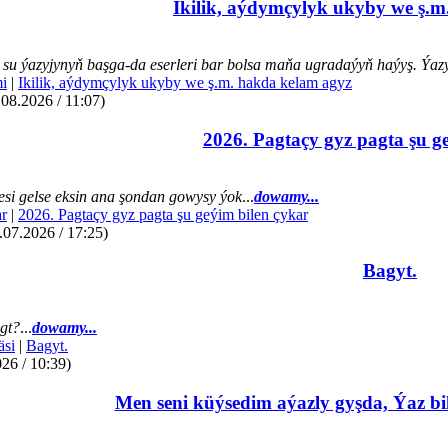
Ikilik, aýdymçylyk ukyby we ş.m
su ýazyjynyň başga-da eserleri bar bolsa maňa ugradaýyň haýyş. Ýazye
mi
|
Ikilik, aýdymçylyk ukyby we ş.m. hakda kelam agyz
.08.2026 / 11:07)
2026. Pagtaçy gyz pagta şu g
si gelse eksin ana şondan gowysy ýok
...
dowamy...
r
|
2026. Pagtaçy gyz pagta şu geýim bilen çykar
07.2026 / 17:25)
Bagyt.
gt?
...
dowamy...
äsi
|
Bagyt.
26 / 10:39)
Men seni küýsedim aýazly gyşda, Ýaz bil