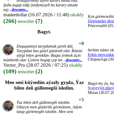
ornaşdyrmaly diýen karary kabul etdi.
Şuňa jogap edip ýurdymyzyň bu karary amala
aşy
...
dowamy...
masterdollar
(16.07.2026 / 11:48)
okaldy
Kyn görmeseňiz 
(266)
(7)
teswirler
Degişmeler äle
Princessa04 (05
Bagyt.
+0
Duşuşanmyz taryplamak gerek däl,
herkim näme eke
Tarypdan has gözel günlerdi olar. İkimizi
Erkin mowzukla
söýgi bilen gereklän- Bagta ýetmek üçin
ChopanAga (30.
münberdi olar. Çemen bogup çep tar
...
dowamy...
Vector_Pro
(28.07.2026 / 07:25)
okaldy
(109)
(2)
teswirler
Men seni küýsedim aýazly gyşda, Ýaz
Bagyt my ýa, ba
bilen deñ güllemegñi isledim.
Şygyryýet düný
Mizan (30.07.20
+5
Ýaz bilen deñ güllemegñi isledim.
Oñaryn men gözleriñi görmänem, Adym
tutup gürlemegñi isledim. Men seni