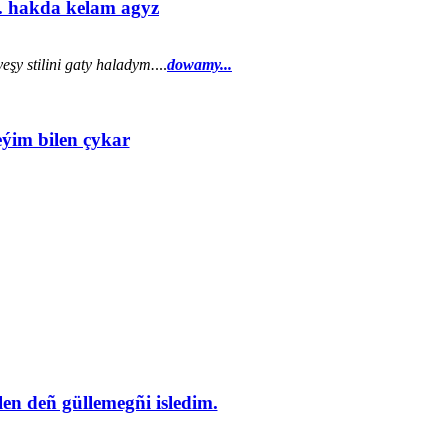
. hakda kelam agyz
şy stilini gaty haladym.
...
dowamy...
eýim bilen çykar
en deñ güllemegñi isledim.