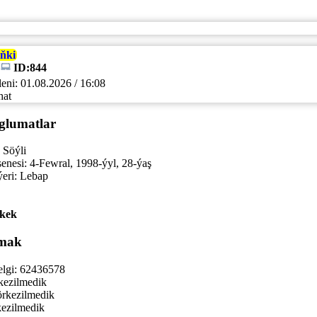
ňki
ID:844
eni:
01.08.2026 / 16:08
hat
glumatlar
Söýli
enesi:
4-Fewral, 1998-ýyl, 28-ýaş
eri:
Lebap
kek
mak
lgi:
62436578
kezilmedik
rkezilmedik
ezilmedik