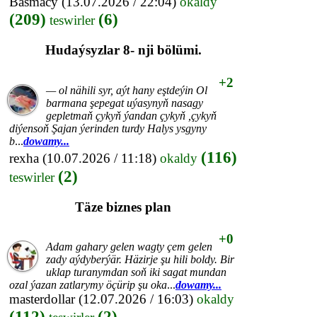
Basmacy
(13.07.2026 / 22:04)
okaldy
(209)
(6)
teswirler
Hudaýsyzlar 8- nji bölümi.
+2
— ol nähili syr, aýt hany eştdeýin Ol
barmana şepegat uýasynyň nasagy
gepletmaň çykyň ýandan çykyň ,çykyň
diýensoň Şajan ýerinden turdy Halys ysgyny
b
...
dowamy...
(116)
rexha
(10.07.2026 / 11:18)
okaldy
(2)
teswirler
Täze biznes plan
+0
Adam gahary gelen wagty çem gelen
zady aýdyberýär. Häzirje şu hili boldy. Bir
uklap turanymdan soň iki sagat mundan
ozal ýazan zatlarymy öçürip şu oka
...
dowamy...
masterdollar
(12.07.2026 / 16:03)
okaldy
(112)
(2)