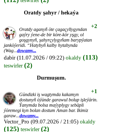
teswirler
Oratdy şahyr / hekaýa
+2
Oratdy aganyň öte çagaçyllygyndan
gaýry ýene-de bir köre-kör yşgy, ol
goşgynyň, şahyrçylygyňam barypýatan
janköýeridi. “Hatybyň kalby hytabynda
(Wag
...
dowamy...
(113)
dabir
(11.07.2026 / 09:22)
okaldy
(2)
teswirler
Durmuşum.
+1
Gündizki iş wagtymda kakamyn
dostunyň öýünde garawul bolup işleýärin.
Ýanymda bolsa maýyplygy sebäpli
ýöremegi kyn bolan dostum Aman bar. Ikimiz
garaw
...
dowamy...
Vector_Pro
(09.07.2026 / 21:05)
okaldy
(125)
(2)
teswirler