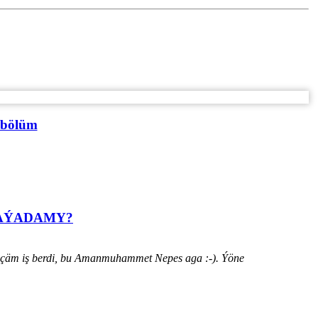
 bölüm
HАÝADАMY?
ýänçäm iş berdi, bu Amanmuhammet Nepes aga :-). Ýöne