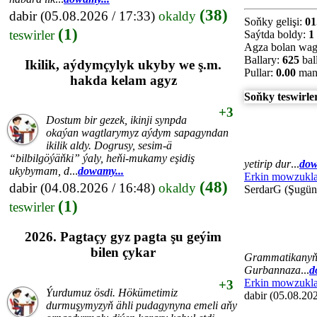
(38)
dabir
(05.08.2026 / 17:33)
okaldy
Soňky gelişi:
01
(1)
teswirler
Saýtda boldy:
1
Agza bolan wag
Ballary:
625
bal
Ikilik, aýdymçylyk ukyby we ş.m.
Pullar:
0.00
man
hakda kelam agyz
Soňky teswirle
+3
Dostum bir gezek, ikinji synpda
okaýan wagtlarymyz aýdym sapagyndan
ikilik aldy. Dogrusy, sesim-ä
“bilbilgöýäňki” ýaly, heňi-mukamy eşidiş
yetirip dur
...
dow
ukybymam, d
...
dowamy...
Erkin mowzukla
(48)
dabir
(04.08.2026 / 16:48)
okaldy
SerdarG (Şugün
(1)
teswirler
2026. Pagtaçy gyz pagta şu geýim
bilen çykar
Grammatikanyň, 
Gurbannaza
...
d
Erkin mowzukla
+3
Ýurdumuz ösdi. Hökümetimiz
dabir (05.08.202
durmuşymyzyň ähli pudagynyna emeli aňy