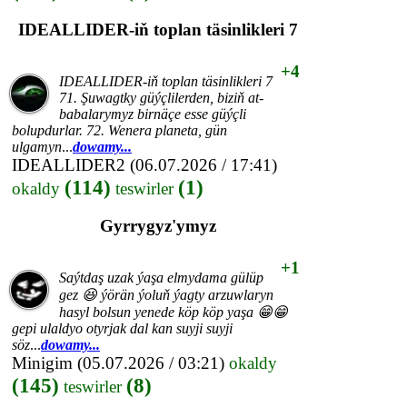
IDEALLIDER-iň toplan täsinlikleri 7
+4
IDEALLIDER-iň toplan täsinlikleri 7
71. Şuwagtky güýçlilerden, biziň at-
babalarymyz birnäçe esse güýçli
bolupdurlar. 72. Wenera planeta, gün
ulgamyn
...
dowamy...
IDEALLIDER2
(06.07.2026 / 17:41)
(114)
(1)
okaldy
teswirler
Gyrrygyz'ymyz
+1
Saýtdaş uzak ýaşa elmydama gülüp
gez 😆 ýörän ýoluň ýagty arzuwlaryn
hasyl bolsun yenede köp köp yaşa 😁😁
gepi ulaldyo otyrjak dal kan suyji suyji
söz
...
dowamy...
Minigim
(05.07.2026 / 03:21)
okaldy
(145)
(8)
teswirler