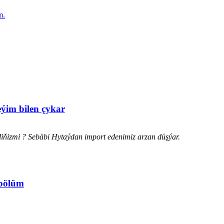
m.
eýim bilen çykar
diňizmi ? Sebäbi Hytaýdan import edenimiz arzan düşýar.
 bölüm