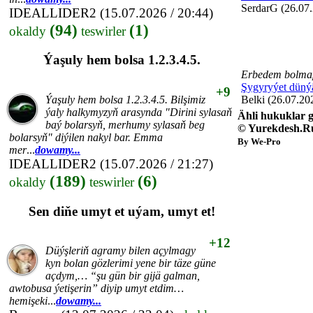
SerdarG (26.07.
IDEALLIDER2
(15.07.2026 / 20:44)
(94)
(1)
okaldy
teswirler
Ýaşuly hem bolsa 1.2.3.4.5.
Erbedem bolmap
Şygyryýet düný
+9
Ýaşuly hem bolsa 1.2.3.4.5. Bilşimiz
Belki (26.07.20
ýaly halkymyzyň arasynda "Dirini sylasaň
Ähli hukuklar g
baý bolarsyň, merhumy sylasaň beg
© Yurekdesh.R
bolarsyň" diýilen nakyl bar. Emma
By We-Pro
mer
...
dowamy...
IDEALLIDER2
(15.07.2026 / 21:27)
(189)
(6)
okaldy
teswirler
Sen diňe umyt et uýam, umyt et!
+12
Düýşleriň agramy bilen açylmagy
kyn bolan gözlerimi yene bir täze güne
açdym,… “şu gün bir gijä galman,
awtobusa ýetişerin” diyip umyt etdim…
hemişeki
...
dowamy...