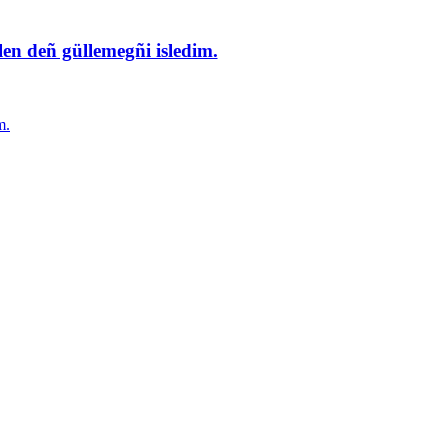
en deñ güllemegñi isledim.
m.