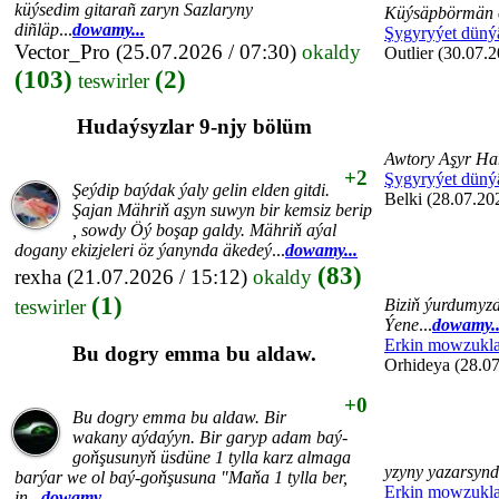
küýsedim gitarañ zaryn Sazlaryny
Küýsäpbörmän 
diñläp
...
dowamy...
Şygyryýet düný
Vector_Pro
(25.07.2026 / 07:30)
okaldy
Outlier (30.07.2
(103)
(2)
teswirler
Hudaýsyzlar 9-njy bölüm
Awtory Aşyr Ha
+2
Şygyryýet düný
Şeýdip baýdak ýaly gelin elden gitdi.
Belki (28.07.20
Şajan Mähriň aşyn suwyn bir kemsiz berip
, sowdy Öý boşap galdy. Mähriň aýal
dogany ekizjeleri öz ýanynda äkedeý
...
dowamy...
(83)
rexha
(21.07.2026 / 15:12)
okaldy
(1)
teswirler
Biziň ýurdumyzd
Ýene
...
dowamy..
Erkin mowzukla
Bu dogry emma bu aldaw.
Orhideya (28.07
+0
Bu dogry emma bu aldaw. Bir
wakany aýdaýyn. Bir garyp adam baý-
goňşusunyň üsdüne 1 tylla karz almaga
yzyny yazarsyn
barýar we ol baý-goňşusuna "Maňa 1 tylla ber,
Erkin mowzukla
in
...
dowamy...