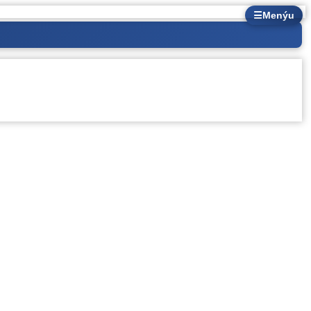
☰
Menýu