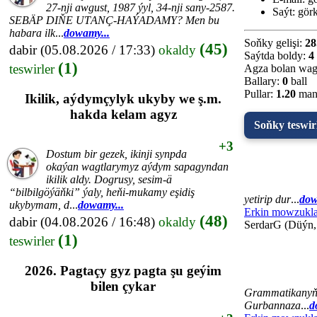
27-nji аwgust, 1987 ýyl, 34-nji sаny-2587.
Saýt:
görk
SEBÄP DIŇE UTАNÇ-HАÝADАMY? Men bu
hаbаrа ilk
...
dowamy...
Soňky gelişi:
28
(45)
dabir
(05.08.2026 / 17:33)
okaldy
Saýtda boldy:
4
(1)
teswirler
Agza bolan wag
Ballary:
0
ball
Pullar:
1.20
man
Ikilik, aýdymçylyk ukyby we ş.m.
hakda kelam agyz
Soňky teswir
+3
Dostum bir gezek, ikinji synpda
okaýan wagtlarymyz aýdym sapagyndan
ikilik aldy. Dogrusy, sesim-ä
“bilbilgöýäňki” ýaly, heňi-mukamy eşidiş
yetirip dur
...
dow
ukybymam, d
...
dowamy...
Erkin mowzukla
(48)
dabir
(04.08.2026 / 16:48)
okaldy
SerdarG (Düýn,
(1)
teswirler
2026. Pagtaçy gyz pagta şu geýim
bilen çykar
Grammatikanyň, 
Gurbannaza
...
d