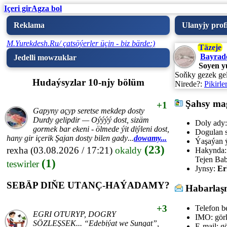
Içeri gir
Agza bol
Reklama
Ulanyjy profi
M.Yurekdesh.Ru/ çatsöýerler üçin - biz bärde:)
Täzeje
Bayrad
Jedelli mowzuklar
Soyen y
Soňky gezek gel
Hudaýsyzlar 10-njy bölüm
Nirede?:
Pikirle
Şahsy ma
+1
Gapyny açyp seretse mekdep dosty
Durdy gelipdir — Oýýýý dost, sizäm
Doly ady:
gormek bar ekeni - ölmede ýit diýleni dost,
Dogulan s
hany gir içerik Şajan dosty bilen gady
...
dowamy...
Ýaşaýan ý
(23)
rexha
(03.08.2026 / 17:21)
okaldy
Hakynda:
Tejen Ba
(1)
teswirler
Jynsy:
Er
SEBÄP DIŇE UTАNÇ-HАÝADАMY?
Habarlaş
+3
Telefon be
EGRI ОTURYP, DОGRY
IMO:
gör
SÖZLEŞSEK... “Edebiýat we Sungаt”,
E-mail:
gö