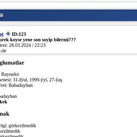
li
ot
ID:123
urek koyse yene son soyip bilermi???
eni:
28.03.2024 / 22:23
r
-de
glumatlar
Bayradot
enesi:
31-Iýul, 1999-ýyl, 27-ýaş
eri:
Babadayhan
badayhan
kek
mak
lgi:
görkezilmedik
kezilmedik
rkezilmedik