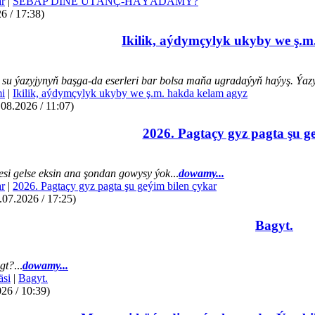
r
|
SEBÄP DIŇE UTАNÇ-HАÝADАMY?
6 / 17:38)
Ikilik, aýdymçylyk ukyby we ş.m
su ýazyjynyň başga-da eserleri bar bolsa maňa ugradaýyň haýyş. Ýazye
mi
|
Ikilik, aýdymçylyk ukyby we ş.m. hakda kelam agyz
.08.2026 / 11:07)
2026. Pagtaçy gyz pagta şu g
si gelse eksin ana şondan gowysy ýok
...
dowamy...
r
|
2026. Pagtaçy gyz pagta şu geýim bilen çykar
07.2026 / 17:25)
Bagyt.
gt?
...
dowamy...
äsi
|
Bagyt.
26 / 10:39)