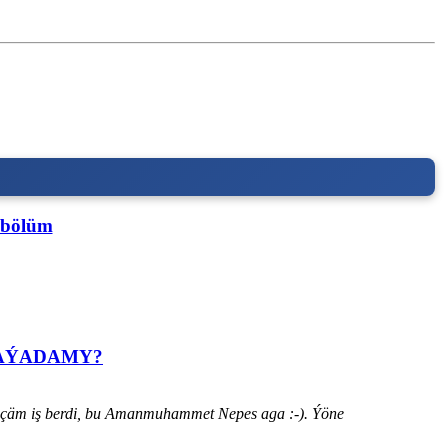
 bölüm
HАÝADАMY?
ýänçäm iş berdi, bu Amanmuhammet Nepes aga :-). Ýöne