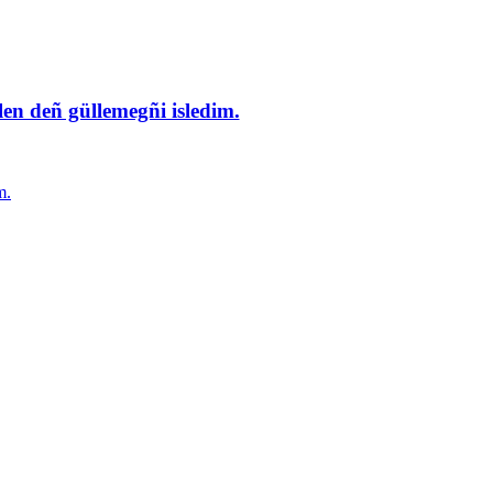
en deñ güllemegñi isledim.
m.