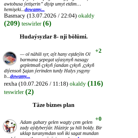
awtobusa ýetişerin” diyip umyt etdim…
hemişeki
...
dowamy...
Basmacy
(13.07.2026 / 22:04)
okaldy
(209)
(6)
teswirler
Hudaýsyzlar 8- nji bölümi.
+2
— ol nähili syr, aýt hany eştdeýin Ol
barmana şepegat uýasynyň nasagy
gepletmaň çykyň ýandan çykyň ,çykyň
diýensoň Şajan ýerinden turdy Halys ysgyny
b
...
dowamy...
(116)
rexha
(10.07.2026 / 11:18)
okaldy
(2)
teswirler
Täze biznes plan
+0
Adam gahary gelen wagty çem gelen
zady aýdyberýär. Häzirje şu hili boldy. Bir
uklap turanymdan soň iki sagat mundan