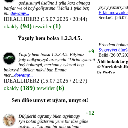
goňşusunyň üsdüne 1 tylla karz almaga
yzyny yazarsyn
barýar we ol baý-goňşusuna "Maňa 1 tylla ber,
Erkin mowzukla
in
...
dowamy...
SerdarG (26.07.
IDEALLIDER2
(15.07.2026 / 20:44)
(94)
(1)
okaldy
teswirler
Ýaşuly hem bolsa 1.2.3.4.5.
Erbedem bolmap
Şygyryýet düný
+9
Ýaşuly hem bolsa 1.2.3.4.5. Bilşimiz
Belki (26.07.20
ýaly halkymyzyň arasynda "Dirini sylasaň
Ähli hukuklar g
baý bolarsyň, merhumy sylasaň beg
© Yurekdesh.R
bolarsyň" diýilen nakyl bar. Emma
By We-Pro
mer
...
dowamy...
IDEALLIDER2
(15.07.2026 / 21:27)
(189)
(6)
okaldy
teswirler
Sen diňe umyt et uýam, umyt et!
+12
Düýşleriň agramy bilen açylmagy
kyn bolan gözlerimi yene bir täze güne
açdym,… “şu gün bir gijä galman,