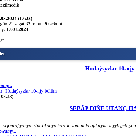
ezilmedik
.03.2024 (17:23)
gün 21 sagat 33 minut 30 sekunt
ty:
17.01.2024
at
ler
Hudaýsyzlar 10-njy
amy...
r
|
Hudaýsyzlar 10-njy bölüm
 08:33)
SEBÄP DIŇE UTАNÇ-
orfografiýanyň, stilistikanyň häzirki zaman talaplaryna laýyk getir
owamy...