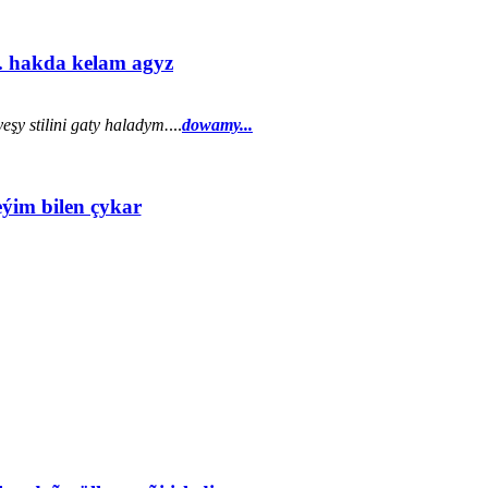
. hakda kelam agyz
şy stilini gaty haladym.
...
dowamy...
eýim bilen çykar