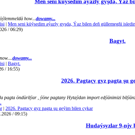
Men seni küýsedim aýazly gyşda, Ýaz bil
öýlemmeldä how
...
dowamy...
äsi
|
Men seni küýsedim aýazly gyşda, Ýaz bilen deñ güllemegñi isledi
026 / 06:29)
Bagyt.
now.
...
dowamy...
äsi
|
Bagyt.
26 / 16:55)
2026. Pagtaçy gyz pagta şu g
a pagta öndürilýar , ýöne pagtany Hytaýdan import edýänimizi bilýär
.
r
|
2026. Pagtaçy gyz pagta şu geýim bilen çykar
.2026 / 09:15)
Hudaýsyzlar 9-njy