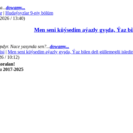
da
...
dowamy...
r
|
Hudaýsyzlar 9-njy bölüm
2026 / 13:40)
Men seni küýsedim aýazly gyşda, Ýaz bil
dyr. Nace yasynda sen?
...
dowamy...
äsi
|
Men seni küýsedim aýazly gyşda, Ýaz bilen deñ güllemegñi isledi
26 / 10:12)
oralan!
u 2017-2025