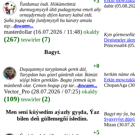
+3
Erkin mowzukla
Ýurdumuz ösdi. Hökümetimiz
dabir (05.08.202
durmuşymyzyň ähli pudagynyna emeli aňy
ornaşdyrmaly diýen karary kabul etdi.
Şuňa jogap edip ýurdymyzyň bu karary amala
aşy
...
dowamy...
masterdollar
(16.07.2026 / 11:48)
okaldy
Kyn görmeseňiz 
(267)
(7)
teswirler
Degişmeler äle
Princessa04 (05
Bagyt.
+0
Duşuşanmyz taryplamak gerek däl,
herkim näme eke
Tarypdan has gözel günlerdi olar. İkimizi
Erkin mowzukla
söýgi bilen gereklän- Bagta ýetmek üçin
ChopanAga (30.
münberdi olar. Çemen bogup çep tar
...
dowamy...
Vector_Pro
(28.07.2026 / 07:25)
okaldy
(109)
(2)
teswirler
Men seni küýsedim aýazly gyşda, Ýaz
Bagyt my ýa, ba
bilen deñ güllemegñi isledim.
Şygyryýet düný
Mizan (30.07.20
+5