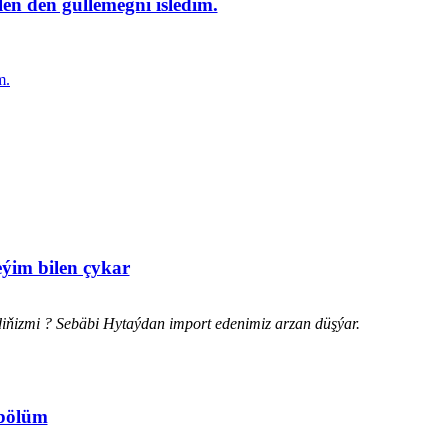
en deñ güllemegñi isledim.
m.
eýim bilen çykar
diňizmi ? Sebäbi Hytaýdan import edenimiz arzan düşýar.
 bölüm