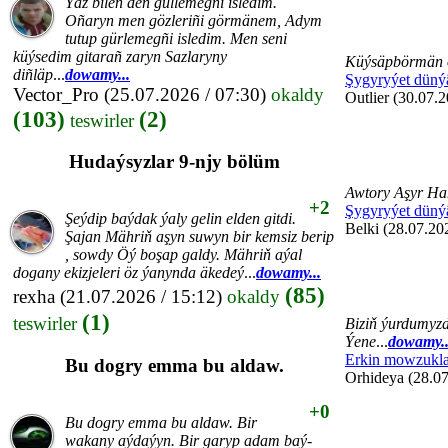
Ýaz bilen deñ güllemegñi isledim.
Oñaryn men gözleriñi görmänem, Adym
tutup gürlemegñi isledim. Men seni
küýsedim gitarañ zaryn Sazlaryny
Küýsäpbörmän 
diñläp
...
dowamy...
Şygyryýet düný
Vector_Pro
(25.07.2026 / 07:30)
okaldy
Outlier (30.07.2
(103)
(2)
teswirler
Hudaýsyzlar 9-njy bölüm
Awtory Aşyr Ha
+2
Şygyryýet düný
Şeýdip baýdak ýaly gelin elden gitdi.
Belki (28.07.20
Şajan Mähriň aşyn suwyn bir kemsiz berip
, sowdy Öý boşap galdy. Mähriň aýal
dogany ekizjeleri öz ýanynda äkedeý
...
dowamy...
(85)
rexha
(21.07.2026 / 15:12)
okaldy
(1)
teswirler
Biziň ýurdumyzd
Ýene
...
dowamy..
Erkin mowzukla
Bu dogry emma bu aldaw.
Orhideya (28.07
+0
Bu dogry emma bu aldaw. Bir
wakany aýdaýyn. Bir garyp adam baý-