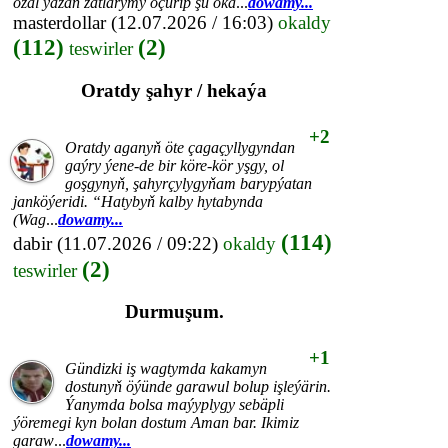
ozal ýazan zatlarymy öçürip şu oka
...
dowamy...
masterdollar
(12.07.2026 / 16:03)
okaldy
(112)
(2)
teswirler
Oratdy şahyr / hekaýa
+2
Oratdy aganyň öte çagaçyllygyndan
gaýry ýene-de bir köre-kör yşgy, ol
goşgynyň, şahyrçylygyňam barypýatan
janköýeridi. “Hatybyň kalby hytabynda
(Wag
...
dowamy...
(114)
dabir
(11.07.2026 / 09:22)
okaldy
(2)
teswirler
Durmuşum.
+1
Gündizki iş wagtymda kakamyn
dostunyň öýünde garawul bolup işleýärin.
Ýanymda bolsa maýyplygy sebäpli
ýöremegi kyn bolan dostum Aman bar. Ikimiz
garaw
...
dowamy...