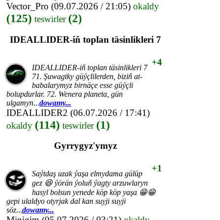
Vector_Pro
(09.07.2026 / 21:05)
okaldy
(125)
(2)
teswirler
IDEALLIDER-iň toplan täsinlikleri 7
+4
IDEALLIDER-iň toplan täsinlikleri 7
71. Şuwagtky güýçlilerden, biziň at-
babalarymyz birnäçe esse güýçli
bolupdurlar. 72. Wenera planeta, gün
ulgamyn
...
dowamy...
IDEALLIDER2
(06.07.2026 / 17:41)
(114)
(1)
okaldy
teswirler
Gyrrygyz'ymyz
+1
Saýtdaş uzak ýaşa elmydama gülüp
gez 😆 ýörän ýoluň ýagty arzuwlaryn
hasyl bolsun yenede köp köp yaşa 😁😁
gepi ulaldyo otyrjak dal kan suyji suyji
söz
...
dowamy...
Minigim
(05.07.2026 / 03:21)
okaldy