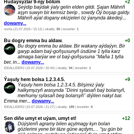
Hudaýsyzlar 9-njy bölüm
+2
Şeýdip baýdak ýaly gelin elden gitdi. Şajan Mähriň
aşyn suwyn bir kemsiz berip , sowdy Öý boşap galdy.
Mähriň aýal dogany ekizjeleri öz ýanynda äkedeý
...
dowamy...
rexha (21.07.2026 / 15:12) | okaldy:
85
| teswirler:
1
Bu dogry emma bu aldaw.
+0
Bu dogry emma bu aldaw. Bir wakany aýdaýyn. Bir
garyp adam baý-goňşusunyň üsdüne 1 tylla karz
almaga barýar we ol baý-goňşusuna "Maňa 1 tylla
ber, in
...
dowamy...
IDEALLIDER2 (15.07.2026 / 20:44) | okaldy:
94
| teswirler:
1
Ýaşuly hem bolsa 1.2.3.4.5.
+9
Ýaşuly hem bolsa 1.2.3.4.5. Bilşimiz ýaly
halkymyzyň arasynda "Dirini sylasaň baý bolarsyň,
merhumy sylasaň beg bolarsyň" diýilen nakyl bar.
Emma mer
...
dowamy...
IDEALLIDER2 (15.07.2026 / 21:27) | okaldy:
189
| teswirler:
6
Sen diňe umyt et uýam, umyt et!
+12
Düýşleriň agramy bilen açylmagy kyn bolan
gözlerimi yene bir täze güne açdym,… “şu gün bir