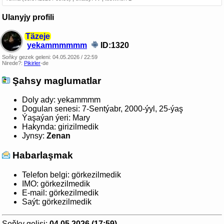
Ulanyjy profili
Täzeje
yekammmmmm
ID:1320
Soňky gezek geleni:
04.05.2026 / 22:59
Nirede?:
Pikirler
-de
Şahsy maglumatlar
Doly ady:
yekammmm
Dogulan senesi:
7-Sentýabr, 2000-ýyl, 25-ýaş
Ýaşaýan ýeri:
Mary
Hakynda:
girizilmedik
Jynsy:
Zenan
Habarlaşmak
Telefon belgi:
görkezilmedik
IMO:
görkezilmedik
E-mail:
görkezilmedik
Saýt:
görkezilmedik
Soňky gelişi:
04.05.2026 (17:59)