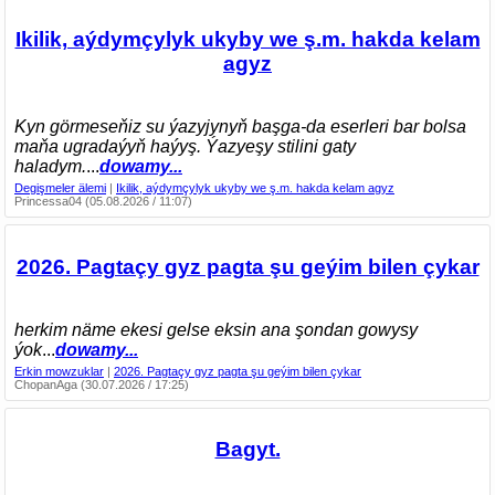
Ikilik, aýdymçylyk ukyby we ş.m. hakda kelam
agyz
Kyn görmeseňiz su ýazyjynyň başga-da eserleri bar bolsa
maňa ugradaýyň haýyş. Ýazyeşy stilini gaty
haladym.
...
dowamy...
Degişmeler älemi
|
Ikilik, aýdymçylyk ukyby we ş.m. hakda kelam agyz
Princessa04 (05.08.2026 / 11:07)
2026. Pagtaçy gyz pagta şu geýim bilen çykar
herkim näme ekesi gelse eksin ana şondan gowysy
ýok
...
dowamy...
Erkin mowzuklar
|
2026. Pagtaçy gyz pagta şu geýim bilen çykar
ChopanAga (30.07.2026 / 17:25)
Bagyt.