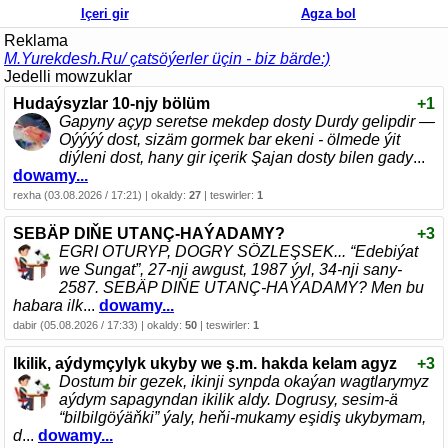
Içeri gir
Agza bol
Reklama
M.Yurekdesh.Ru/ çatsöýerler üçin - biz bärde:)
Jedelli mowzuklar
Hudaýsyzlar 10-njy bölüm
+1
Gapyny açyp seretse mekdep dosty Durdy gelipdir —
Oýýýý dost, sizäm gormek bar ekeni - ölmede ýit
diýleni dost, hany gir içerik Şajan dosty bilen gady
...
dowamy...
rexha (03.08.2026 / 17:21) | okaldy:
27
| teswirler:
1
SEBÄP DIŇE UTАNÇ-HАÝADАMY?
+3
EGRI ОTURYP, DОGRY SÖZLEŞSEK... “Edebiýat
we Sungаt”, 27-nji аwgust, 1987 ýyl, 34-nji sаny-
2587. SEBÄP DIŇE UTАNÇ-HАÝADАMY? Men bu
hаbаrа ilk
...
dowamy...
dabir (05.08.2026 / 17:33) | okaldy:
50
| teswirler:
1
Ikilik, aýdymçylyk ukyby we ş.m. hakda kelam agyz
+3
Dostum bir gezek, ikinji synpda okaýan wagtlarymyz
aýdym sapagyndan ikilik aldy. Dogrusy, sesim-ä
“bilbilgöýäňki” ýaly, heňi-mukamy eşidiş ukybymam,
d
...
dowamy...