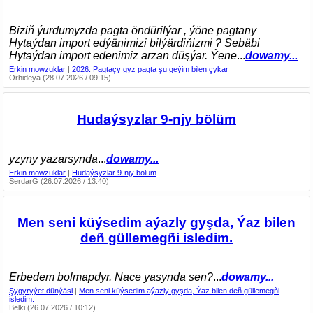
Biziň ýurdumyzda pagta öndürilýar , ýöne pagtany
Hytaýdan import edýänimizi bilýärdiňizmi ? Sebäbi
Hytaýdan import edenimiz arzan düşýar. Ýene
...
dowamy...
Erkin mowzuklar
|
2026. Pagtaçy gyz pagta şu geýim bilen çykar
Orhideya (28.07.2026 / 09:15)
Hudaýsyzlar 9-njy bölüm
yzyny yazarsynda
...
dowamy...
Erkin mowzuklar
|
Hudaýsyzlar 9-njy bölüm
SerdarG (26.07.2026 / 13:40)
Men seni küýsedim aýazly gyşda, Ýaz bilen
deñ güllemegñi isledim.
Erbedem bolmapdyr. Nace yasynda sen?
...
dowamy...
Şygyryýet dünýäsi
|
Men seni küýsedim aýazly gyşda, Ýaz bilen deñ güllemegñi
isledim.
Belki (26.07.2026 / 10:12)