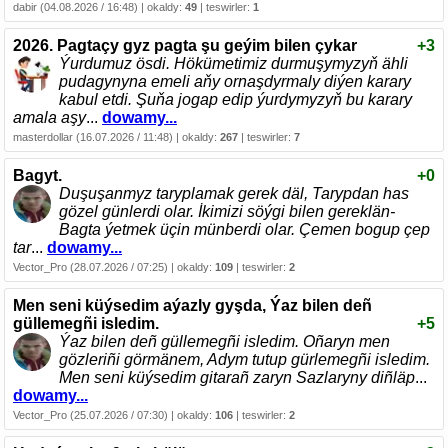
dabir (04.08.2026 / 16:48) | okaldy:
49
| teswirler:
1
2026. Pagtaçy gyz pagta şu geýim bilen çykar
+3
Ýurdumuz ösdi. Hökümetimiz durmuşymyzyň ähli
pudagynyna emeli aňy ornaşdyrmaly diýen karary
kabul etdi. Şuňa jogap edip ýurdymyzyň bu karary
amala aşy
...
dowamy...
masterdollar (16.07.2026 / 11:48) | okaldy:
267
| teswirler:
7
Bagyt.
+0
Duşuşanmyz taryplamak gerek däl, Tarypdan has
gözel günlerdi olar. İkimizi söýgi bilen gereklän-
Bagta ýetmek üçin münberdi olar. Çemen bogup çep
tar
...
dowamy...
Vector_Pro (28.07.2026 / 07:25) | okaldy:
109
| teswirler:
2
Men seni küýsedim aýazly gyşda, Ýaz bilen deñ
güllemegñi isledim.
+5
Ýaz bilen deñ güllemegñi isledim. Oñaryn men
gözleriñi görmänem, Adym tutup gürlemegñi isledim.
Men seni küýsedim gitarañ zaryn Sazlaryny diñläp
...
dowamy...
Vector_Pro (25.07.2026 / 07:30) | okaldy:
106
| teswirler:
2