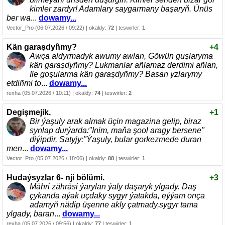
kimler zardyr! Adamlary saygarmany başaryň. Ünüs
ber wa
...
dowamy...
Vector_Pro (06.07.2026 / 09:22) | okaldy:
72
| teswirler:
1
Kän garaşdyñmy?
+4
Awça aldyrmadyk awumy awlan, Göwün guşlaryma
kän garaşdyñmy? Lukmanlar añlamaz derdimi añlan,
Ile goşularma kän garaşdyñmy? Basan yzlarymy
etdiñmi to
...
dowamy...
rexha (05.07.2026 / 10:11) | okaldy:
74
| teswirler:
2
Degişmejik.
+1
Bir ýaşuly arak almak üçin magazina gelip, biraz
synlap durýarda:"Inim, maňa şool aragy bersene"
diýipdir. Satyjy:"Ýaşuly, bular gorkezmede duran
men
...
dowamy...
Vector_Pro (05.07.2026 / 18:06) | okaldy:
88
| teswirler:
1
Hudaýsyzlar 6- nji bölümi.
+3
Mähri zähräsi ýarylan ýaly daşaryk ylgady. Daş
çykanda aýak uçdaky sygyr ýatakda, eýýam onça
adamyň nädip üşenne akly çatmady,sygyr tama
ylgady, baran
...
dowamy...
rexha (05.07.2026 / 09:56) | okaldy:
77
| teswirler:
1