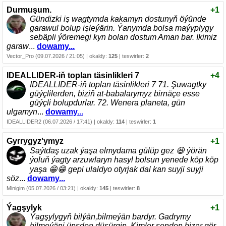
Durmuşum.
+1
Gündizki iş wagtymda kakamyn dostunyň öýünde
garawul bolup işleýärin. Ýanymda bolsa maýyplygy
sebäpli ýöremegi kyn bolan dostum Aman bar. Ikimiz
garaw
...
dowamy...
Vector_Pro (09.07.2026 / 21:05) | okaldy:
125
| teswirler:
2
IDEALLIDER-iň toplan täsinlikleri 7
+4
IDEALLIDER-iň toplan täsinlikleri 7 71. Şuwagtky
güýçlilerden, biziň at-babalarymyz birnäçe esse
güýçli bolupdurlar. 72. Wenera planeta, gün
ulgamyn
...
dowamy...
IDEALLIDER2 (06.07.2026 / 17:41) | okaldy:
114
| teswirler:
1
Gyrrygyz'ymyz
+1
Saýtdaş uzak ýaşa elmydama gülüp gez 😆 ýörän
ýoluň ýagty arzuwlaryn hasyl bolsun yenede köp köp
yaşa 😁😁 gepi ulaldyo otyrjak dal kan suyji suyji
söz
...
dowamy...
Minigim (05.07.2026 / 03:21) | okaldy:
145
| teswirler:
8
Ýagşylyk
+1
Ýagşylygyň bilýän,bilmeýän bardyr. Gadrymy
bilmeýäni ünsden düşürgin. Kimler senden bizar gör