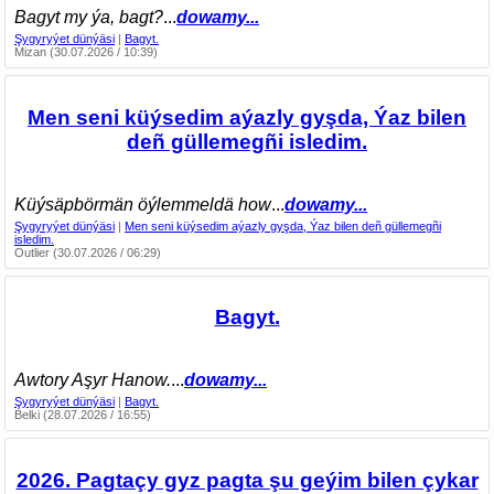
Bagyt my ýa, bagt?
...
dowamy...
Şygyryýet dünýäsi
|
Bagyt.
Mizan (30.07.2026 / 10:39)
Men seni küýsedim aýazly gyşda, Ýaz bilen
deñ güllemegñi isledim.
Küýsäpbörmän öýlemmeldä how
...
dowamy...
Şygyryýet dünýäsi
|
Men seni küýsedim aýazly gyşda, Ýaz bilen deñ güllemegñi
isledim.
Outlier (30.07.2026 / 06:29)
Bagyt.
Awtory Aşyr Hanow.
...
dowamy...
Şygyryýet dünýäsi
|
Bagyt.
Belki (28.07.2026 / 16:55)
2026. Pagtaçy gyz pagta şu geýim bilen çykar