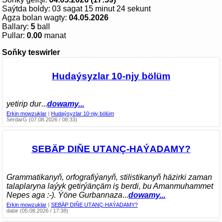
Saýtda boldy:
03 sagat 15 minut 24 sekunt
Agza bolan wagty:
04.05.2026
Ballary:
5
ball
Pullar:
0.00
manat
Soňky teswirler
Hudaýsyzlar 10-njy bölüm
yetirip dur
...
dowamy...
Erkin mowzuklar
|
Hudaýsyzlar 10-njy bölüm
SerdarG (07.08.2026 / 08:33)
SEBÄP DIŇE UTАNÇ-HАÝADАMY?
Grammatikanyň, orfografiýanyň, stilistikanyň häzirki zaman
talaplaryna laýyk getirýänçäm iş berdi, bu Amanmuhammet
Nepes aga :-). Ýöne Gurbannaza
...
dowamy...
Erkin mowzuklar
|
SEBÄP DIŇE UTАNÇ-HАÝADАMY?
dabir (05.08.2026 / 17:38)