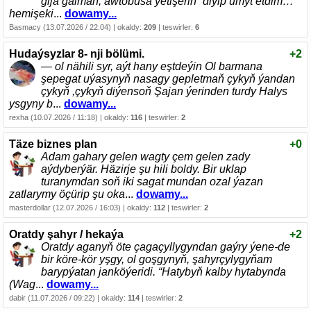
gijä galman, awtobusa ýetişerin” diyip umyt etdim…
hemişeki
...
dowamy...
Basmacy (13.07.2026 / 22:04) | okaldy:
209
| teswirler:
6
Hudaýsyzlar 8- nji bölümi.
+2
— ol nähili syr, aýt hany eştdeýin Ol barmana
şepegat uýasynyň nasagy gepletmaň çykyň ýandan
çykyň ,çykyň diýensoň Şajan ýerinden turdy Halys
ysgyny b
...
dowamy...
rexha (10.07.2026 / 11:18) | okaldy:
116
| teswirler:
2
Täze biznes plan
+0
Adam gahary gelen wagty çem gelen zady
aýdyberýär. Häzirje şu hili boldy. Bir uklap
turanymdan soň iki sagat mundan ozal ýazan
zatlarymy öçürip şu oka
...
dowamy...
masterdollar (12.07.2026 / 16:03) | okaldy:
112
| teswirler:
2
Oratdy şahyr / hekaýa
+2
Oratdy aganyň öte çagaçyllygyndan gaýry ýene-de
bir köre-kör yşgy, ol goşgynyň, şahyrçylygyňam
barypýatan janköýeridi. “Hatybyň kalby hytabynda
(Wag
...
dowamy...
dabir (11.07.2026 / 09:22) | okaldy:
114
| teswirler:
2