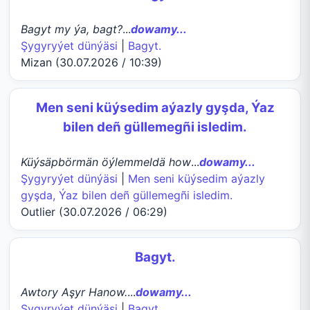
Bagyt my ýa, bagt?
...
dowamy...
Şygyryýet dünýäsi
|
Bagyt.
Mizan (30.07.2026 / 10:39)
Men seni küýsedim aýazly gyşda, Ýaz
bilen deñ güllemegñi isledim.
Küýsäpbörmän öýlemmeldä how
...
dowamy...
Şygyryýet dünýäsi
|
Men seni küýsedim aýazly
gyşda, Ýaz bilen deñ güllemegñi isledim.
Outlier (30.07.2026 / 06:29)
Bagyt.
Awtory Aşyr Hanow.
...
dowamy...
Şygyryýet dünýäsi
|
Bagyt.