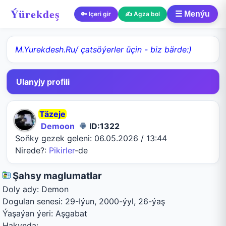
Ýürekdeş
☰ Menýu
🔑 Içeri gir
✍️ Agza bol
M.Yurekdesh.Ru/ çatsöýerler üçin - biz bärde:)
Ulanyjy profili
Täzeje
Demoon
ID:1322
Soňky gezek geleni:
06.05.2026 / 13:44
Nirede?:
Pikirler
-de
Şahsy maglumatlar
Doly ady:
Demon
Dogulan senesi:
29-Iýun, 2000-ýyl, 26-ýaş
Ýaşaýan ýeri:
Aşgabat
Hakynda: