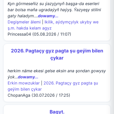
Kyn görmeseňiz su ýazyjynyň başga-da eserleri
bar bolsa maňa ugradaýyň haýyş. Ýazyeşy stilini
gaty haladym.
...
dowamy...
Degişmeler älemi
|
Ikilik, aýdymçylyk ukyby we
ş.m. hakda kelam agyz
Princessa04 (05.08.2026 / 11:07)
2026. Pagtaçy gyz pagta şu geýim bilen
çykar
herkim näme ekesi gelse eksin ana şondan gowysy
ýok
...
dowamy...
Erkin mowzuklar
|
2026. Pagtaçy gyz pagta şu
geýim bilen çykar
ChopanAga (30.07.2026 / 17:25)
Bagyt.