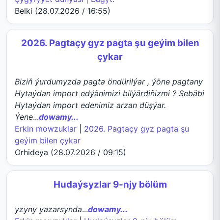
Belki (28.07.2026 / 16:55)
2026. Pagtaçy gyz pagta şu geýim bilen
çykar
Biziň ýurdumyzda pagta öndürilýar , ýöne pagtany
Hytaýdan import edýänimizi bilýärdiňizmi ? Sebäbi
Hytaýdan import edenimiz arzan düşýar.
Ýene
...
dowamy...
Erkin mowzuklar
|
2026. Pagtaçy gyz pagta şu
geýim bilen çykar
Orhideya (28.07.2026 / 09:15)
Hudaýsyzlar 9-njy bölüm
yzyny yazarsynda
...
dowamy...