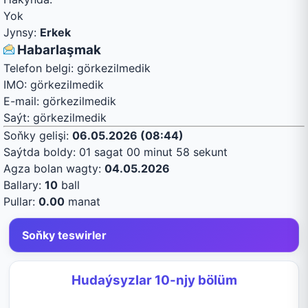
Yok
Jynsy:
Erkek
Habarlaşmak
Telefon belgi:
görkezilmedik
IMO:
görkezilmedik
E-mail:
görkezilmedik
Saýt:
görkezilmedik
Soňky gelişi:
06.05.2026 (08:44)
Saýtda boldy:
01 sagat 00 minut 58 sekunt
Agza bolan wagty:
04.05.2026
Ballary:
10
ball
Pullar:
0.00
manat
Soňky teswirler
Hudaýsyzlar 10-njy bölüm