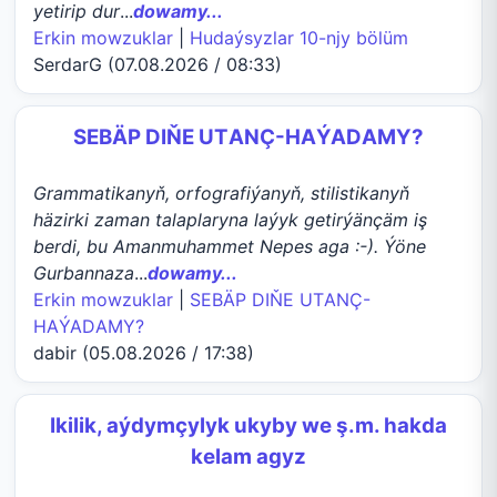
yetirip dur
...
dowamy...
Erkin mowzuklar
|
Hudaýsyzlar 10-njy bölüm
SerdarG (07.08.2026 / 08:33)
SEBÄP DIŇE UTАNÇ-HАÝADАMY?
Grammatikanyň, orfografiýanyň, stilistikanyň
häzirki zaman talaplaryna laýyk getirýänçäm iş
berdi, bu Amanmuhammet Nepes aga :-). Ýöne
Gurbannaza
...
dowamy...
Erkin mowzuklar
|
SEBÄP DIŇE UTАNÇ-
HАÝADАMY?
dabir (05.08.2026 / 17:38)
Ikilik, aýdymçylyk ukyby we ş.m. hakda
kelam agyz