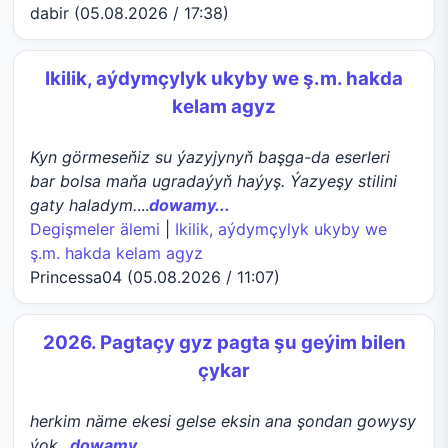
dabir (05.08.2026 / 17:38)
Ikilik, aýdymçylyk ukyby we ş.m. hakda
kelam agyz
Kyn görmeseňiz su ýazyjynyň başga-da eserleri
bar bolsa maňa ugradaýyň haýyş. Ýazyeşy stilini
gaty haladym.
...
dowamy...
Degişmeler älemi
|
Ikilik, aýdymçylyk ukyby we
ş.m. hakda kelam agyz
Princessa04 (05.08.2026 / 11:07)
2026. Pagtaçy gyz pagta şu geýim bilen
çykar
herkim näme ekesi gelse eksin ana şondan gowysy
ýok
...
dowamy...