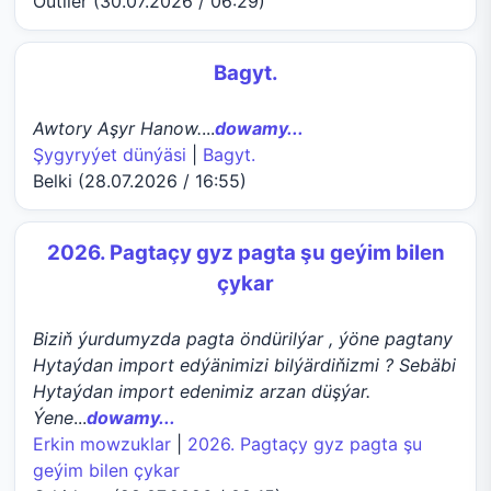
Outlier (30.07.2026 / 06:29)
Bagyt.
Awtory Aşyr Hanow.
...
dowamy...
Şygyryýet dünýäsi
|
Bagyt.
Belki (28.07.2026 / 16:55)
2026. Pagtaçy gyz pagta şu geýim bilen
çykar
Biziň ýurdumyzda pagta öndürilýar , ýöne pagtany
Hytaýdan import edýänimizi bilýärdiňizmi ? Sebäbi
Hytaýdan import edenimiz arzan düşýar.
Ýene
...
dowamy...
Erkin mowzuklar
|
2026. Pagtaçy gyz pagta şu
geýim bilen çykar