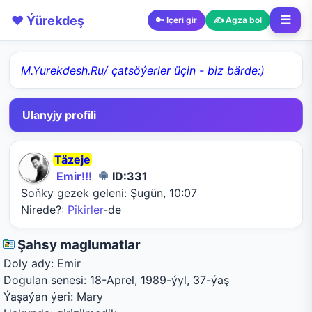
❤️ Ýürekdeş
☰
🔑 Içeri gir
✍️ Agza bol
M.Yurekdesh.Ru/ çatsöýerler üçin - biz bärde:)
Ulanyjy profili
Täzeje
Emir!!!
ID:331
Soňky gezek geleni:
Şugün, 10:07
Nirede?:
Pikirler
-de
Şahsy maglumatlar
Doly ady:
Emir
Dogulan senesi:
18-Aprel, 1989-ýyl, 37-ýaş
Ýaşaýan ýeri:
Mary