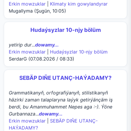
Erkin mowzuklar
|
Klimaty kim gowylandyrar
Mugallyma (Şugün, 10:05)
Hudaýsyzlar 10-njy bölüm
yetirip dur
...
dowamy...
Erkin mowzuklar
|
Hudaýsyzlar 10-njy bölüm
SerdarG (07.08.2026 / 08:33)
SEBÄP DIŇE UTАNÇ-HАÝADАMY?
Grammatikanyň, orfografiýanyň, stilistikanyň
häzirki zaman talaplaryna laýyk getirýänçäm iş
berdi, bu Amanmuhammet Nepes aga :-). Ýöne
Gurbannaza
...
dowamy...
Erkin mowzuklar
|
SEBÄP DIŇE UTАNÇ-
HАÝADАMY?