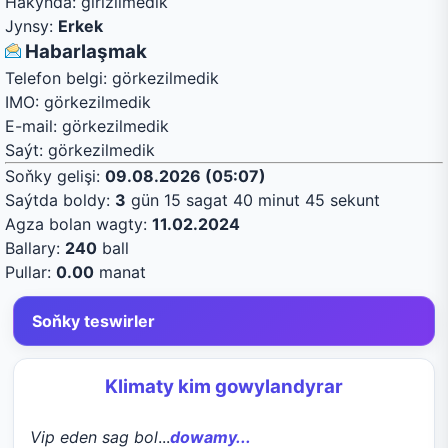
Hakynda:
girizilmedik
Jynsy:
Erkek
Habarlaşmak
Telefon belgi:
görkezilmedik
IMO:
görkezilmedik
E-mail:
görkezilmedik
Saýt:
görkezilmedik
Soňky gelişi:
09.08.2026 (05:07)
Saýtda boldy:
3
gün 15 sagat 40 minut 45 sekunt
Agza bolan wagty:
11.02.2024
Ballary:
240
ball
Pullar:
0.00
manat
Soňky teswirler
Klimaty kim gowylandyrar
Vip eden sag bol
...
dowamy...