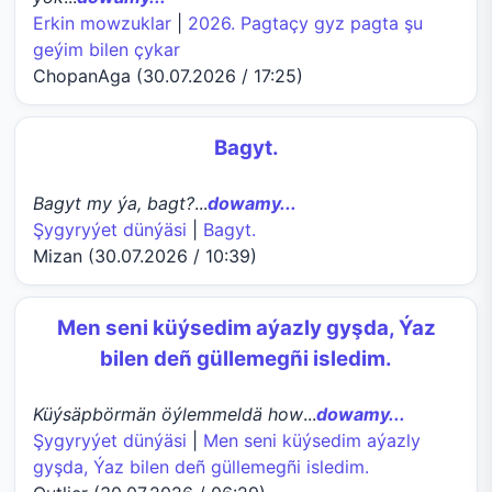
Erkin mowzuklar
|
2026. Pagtaçy gyz pagta şu
geýim bilen çykar
ChopanAga (30.07.2026 / 17:25)
Bagyt.
Bagyt my ýa, bagt?
...
dowamy...
Şygyryýet dünýäsi
|
Bagyt.
Mizan (30.07.2026 / 10:39)
Men seni küýsedim aýazly gyşda, Ýaz
bilen deñ güllemegñi isledim.
Küýsäpbörmän öýlemmeldä how
...
dowamy...
Şygyryýet dünýäsi
|
Men seni küýsedim aýazly
gyşda, Ýaz bilen deñ güllemegñi isledim.