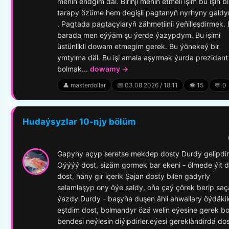
meniň endgim däl. Birinji meniň etmeli işim bu işiň bi
tarapy özüme hem degişli pagtanyň nyrhyny gald
. Pagtada pagtaçylaryň zähmetiinii ýeňilleşdirmek.
barada men eýýäm şu ýerde ýazypdym. Bu işimi
üstünlikli dowam etmegim gerek. Bu ýönekeý bir
ymtylma däl. Bu işi amala aşyrmak ýurda prezident
bolmak...
dowamy →
👤 masterdollar
📅 03.08.2026 / 18:11
👁️ 15
💬 0
Hudaýsyzlar 10-njy bölüm
Gapyny açyp seretse mekdep dosty Durdy gelipdi
Oýýýý dost, sizäm gormek bar ekeni - ölmede ýit di
dost, hany gir içerik Şajan dosty bilen gadyrly
salamlaşyp ony öýe saldy, oňa çaý çörek berip saç
ýazdy Durdy - başyňa duşen ähli ahwallary öýdäki
eştdim dost, bolmandyr özä welin eýesine gerek bo
bendesi neýlesin diýipdirler.eýesi gerekländirdä dos