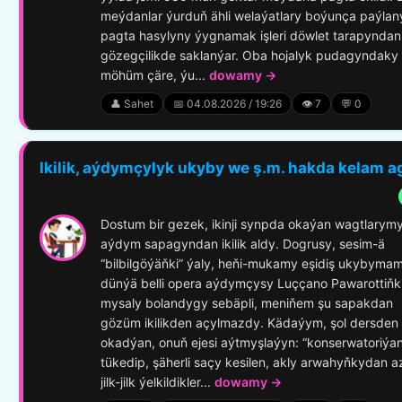
meýdanlar ýurduň ähli welaýatlary boýunça paýlan
pagta hasylyny ýygnamak işleri döwlet tarapyndan
gözegçilikde saklanýar. Oba hojalyk pudagyndaky
möhüm çäre, ýu...
dowamy →
👤 Sahet
📅 04.08.2026 / 19:26
👁️ 7
💬 0
Ikilik, aýdymçylyk ukyby we ş.m. hakda kelam a
Dostum bir gezek, ikinji synpda okaýan wagtlarym
aýdym sapagyndan ikilik aldy. Dogrusy, sesim-ä
“bilbilgöýäňki” ýaly, heňi-mukamy eşidiş ukybymam
dünýä belli opera aýdymçysy Luççano Pawarottiňk
mysaly bolandygy sebäpli, meniňem şu sapakdan
gözüm ikilikden açylmazdy. Kädaýym, şol dersden
okadýan, onuň ejesi aýtmyşlaýyn: “konserwatoriýa
tükedip, şäherli saçy kesilen, akly arwahyňkydan a
jilk-jilk ýelkildikler...
dowamy →