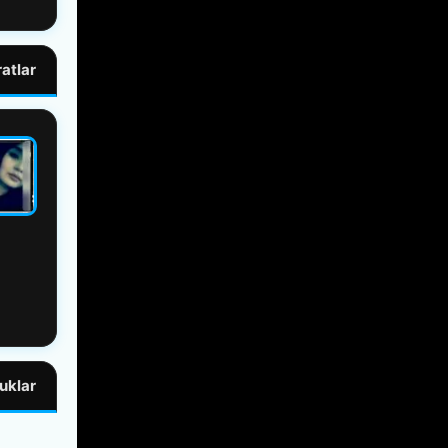
atlar
klar