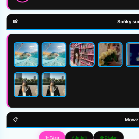
📸
Soňky sur
📋
Mowzu
✨ Täze
⚡ Jedelli
👁️ Okalan