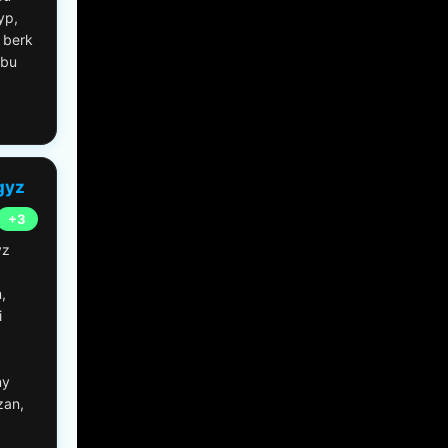
yp,
 berk
 bu
gyz
+3
yz
,
i
ny
zan,