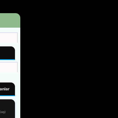
anlar
ýaş)