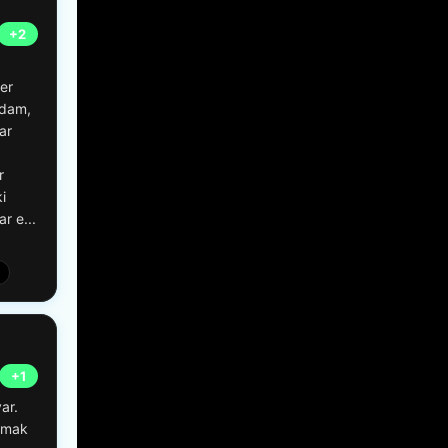
+2
er
adam,
ar
r
i
r e...
+1
ar.
lamak