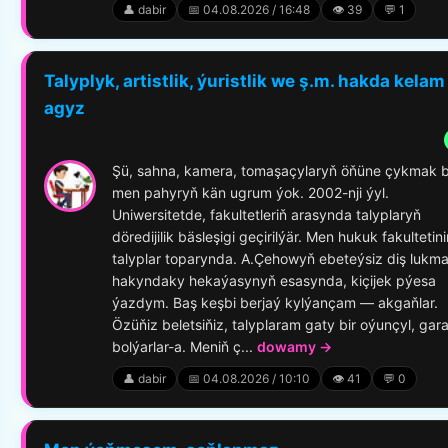
👤 dabir
📅 04.08.2026 / 16:48
👁️ 39
💬 1
Talyplyk, artistlik, ýuristlik we ş.m. hakda kelam
agyz
Şü, sahna, kamera, tomaşaçylaryň öňüne çykmak b
men pahyryň kän ugrum ýok. 2002-nji ýyl.
Uniwersitetde, fakultetleriň arasynda talyplaryň
döredijilik bäsleşigi geçirilýär. Men hukuk fakultetini
talyplar toparynda. A.Çehowyň ebeteýsiz diş lukm
hakyndaky hekaýasynyň esasynda, kiçijek pýesa
ýazdym. Baş keşbi berjaý kylýançam — akgaňlar.
Özüňiz beletsiňiz, talyplaram gaty bir oýunçyl, gar
bolýarlar-a. Meniň ç...
dowamy →
👤 dabir
📅 04.08.2026 / 10:10
👁️ 41
💬 0