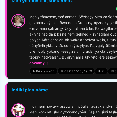
Men ýeňmesem, soňlanmaz
Men ýeňmesem, soňlanmaz. Sözbaşy Men ýa ýeňiş
gazanaryn ýa-da öwrenerin Durmuşymyzdaky şertl
elmydama çaklanşy ýaly bolman biler. Kä wagtlar 
aklyna hat-da pikirine hem gelmedik synaglara duç
bolýar. Käteler şeýle bir wakalar bolýar welin, tutuş
dünýäniň ykbaly täzeden ýazylýar. Pajygaly ölümle
bilen doly ýokanç kesel, zalym uruşlar ýa-da beýlek
tebigy hadysalar... Bularyň ählisi uly ýitgilere sezewa
dowamy →
👤 Princessa04
📅 03.08.2026 / 19:59
👁️ 21
💬 0
Indiki plan näme
Indi meni howaýy arzuwlar, hyýallar gyzyklandyrmý
Meni konkret işler gyzykandyrýar. Başlan işimi taş