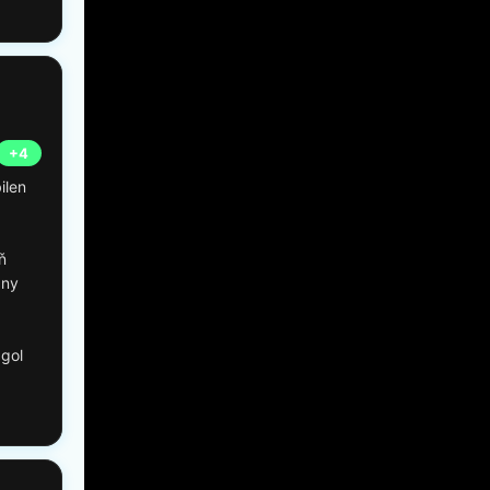
+4
ilen
ň
any
agol