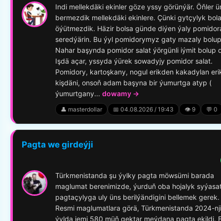
Indi mellekdäki ekinler göze yssy görünýär. Öňler ü
bermezdik mellekdäki ekinlere. Çünki gytçylyk bola
öýütmezdik. Häzir bolsa günde diýen ýaly pomidor
seredýärin. Bu ýyl pomidorymyz gaty mazaly bolup
Nahar başynda pomidor salat ýörgünli iýmit bolup d
Işdä açar, yssyda ýürek sowadyjy pomidor salat.
Pomidory, kartoşkany, nogul erikden kakadylan eri
kişdäni, onsoň adam başyna bir ýumurtga atyp (
ýumurtgany...
dowamy →
👤 masterdollar
📅 04.08.2026 / 19:43
👁️ 9
💬 0
Pagta we girdeýji
Türkmenistanda şu ýylky pagta möwsümi barada
maglumat berenimizde, ýurduň oba hojalyk syýasa
pagtaçylyga uly üns berilýändigini bellemek gerek.
Resmi maglumatlara görä, Türkmenistanda 2024-nj
ýylda jemi 580 müň gektar meýdana pagta ekildi. 