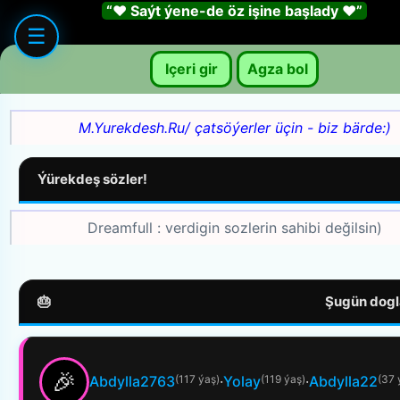
“❤️ Saýt ýene-de öz işine başlady ❤️”
☰
Içeri gir
Agza bol
M.Yurekdesh.Ru/ çatsöýerler üçin - biz bärde:)
Ýürekdeş sözler!
Dreamfull : verdigin sozlerin sahibi değilsin)
🎂
Şugün dogl
🎉
Abdylla2763
(117 ýaş)
·
Yolay
(119 ýaş)
·
Abdylla22
(37 