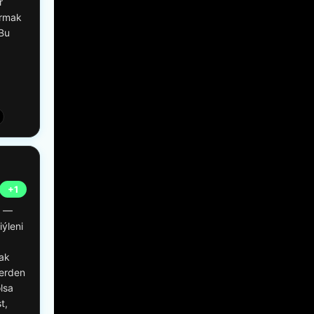
r
yrmak
 Bu
+1
r —
ýleni
ak
lerden
lsa
t,