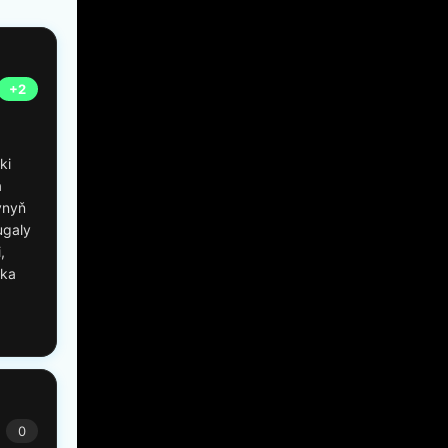
+2
ki
а
ynyň
ugаly
,
аkа
0