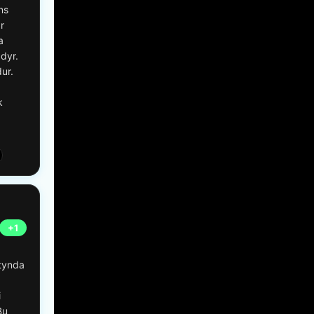
ns
r
a
dyr.
ur.
k
+1
tynda
i
Bu