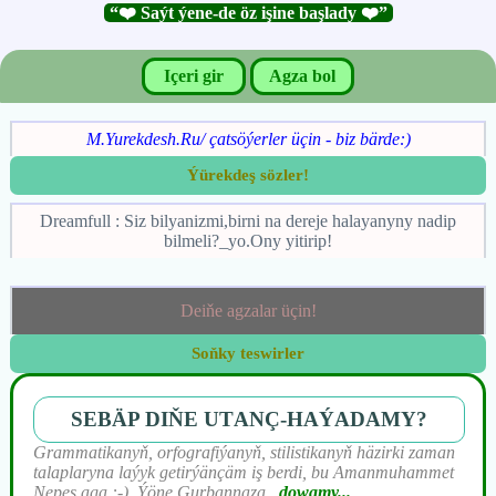
“❤️ Saýt ýene-de öz işine başlady ❤️”
Içeri gir
Agza bol
M.Yurekdesh.Ru/ çatsöýerler üçin - biz bärde:)
Ýürekdeş sözler!
Dreamfull : Siz bilyanizmi,birni na dereje halayanyny nadip
bilmeli?_yo.Ony yitirip!
Deiňe agzalar üçin!
Soňky teswirler
SEBÄP DIŇE UTАNÇ-HАÝADАMY?
Grammatikanyň, orfografiýanyň, stilistikanyň häzirki zaman
talaplaryna laýyk getirýänçäm iş berdi, bu Amanmuhammet
Nepes aga :-). Ýöne Gurbannaza
...
dowamy...