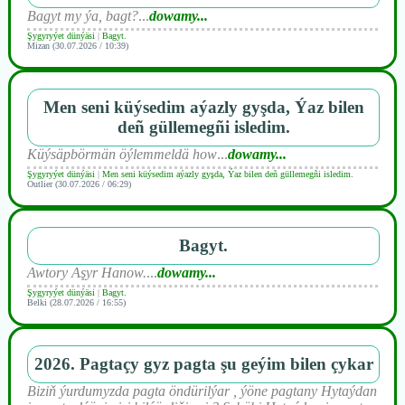
Bagyt my ýa, bagt?
...
dowamy...
Şygyryýet dünýäsi
|
Bagyt.
Mizan (30.07.2026 / 10:39)
Men seni küýsedim aýazly gyşda, Ýaz bilen
deñ güllemegñi isledim.
Küýsäpbörmän öýlemmeldä how
...
dowamy...
Şygyryýet dünýäsi
|
Men seni küýsedim aýazly gyşda, Ýaz bilen deñ güllemegñi isledim.
Outlier (30.07.2026 / 06:29)
Bagyt.
Awtory Aşyr Hanow.
...
dowamy...
Şygyryýet dünýäsi
|
Bagyt.
Belki (28.07.2026 / 16:55)
2026. Pagtaçy gyz pagta şu geýim bilen çykar
Biziň ýurdumyzda pagta öndürilýar , ýöne pagtany Hytaýdan