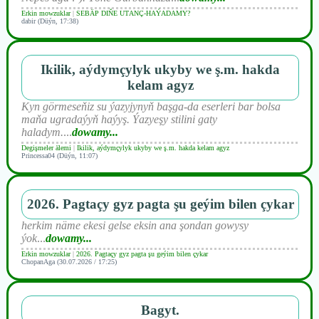
Erkin mowzuklar
|
SEBÄP DIŇE UTАNÇ-HАÝADАMY?
dabir (Düýn, 17:38)
Ikilik, aýdymçylyk ukyby we ş.m. hakda
kelam agyz
Kyn görmeseňiz su ýazyjynyň başga-da eserleri bar bolsa
maňa ugradaýyň haýyş. Ýazyeşy stilini gaty
haladym.
...
dowamy...
Degişmeler älemi
|
Ikilik, aýdymçylyk ukyby we ş.m. hakda kelam agyz
Princessa04 (Düýn, 11:07)
2026. Pagtaçy gyz pagta şu geýim bilen çykar
herkim näme ekesi gelse eksin ana şondan gowysy
ýok
...
dowamy...
Erkin mowzuklar
|
2026. Pagtaçy gyz pagta şu geýim bilen çykar
ChopanAga (30.07.2026 / 17:25)
Bagyt.