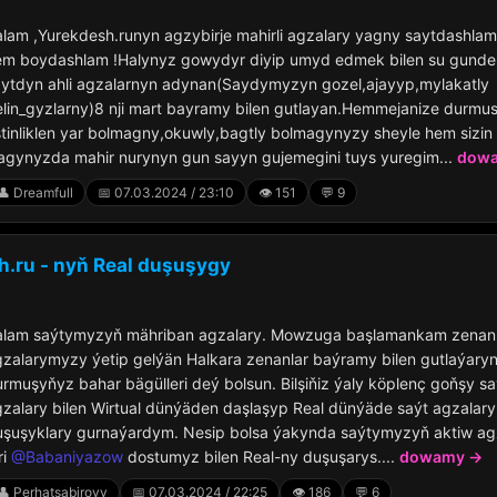
lam ,Yurekdesh.runyn agzybirje mahirli agzalary yagny saytdashlam
em boydashlam !Halynyz gowydyr diyip umyd edmek bilen su gund
aytdyn ahli agzalarnyn adynan(Saydymyzyn gozel,ajayyp,mylakatly
elin_gyzlarny)8 nji mart bayramy bilen gutlayan.Hemmejanize durm
tinliklen yar bolmagny,okuwly,bagtly bolmagynyzy sheyle hem sizin
agynyzda mahir nurynyn gun sayyn gujemegini tuys yuregim...
dow
👤 Dreamfull
📅 07.03.2024 / 23:10
👁️ 151
💬 9
.ru - nyň Real duşuşygy
alam saýtymyzyň mähriban agzalary. Mowzuga başlamankam zenan
zalarymyzy ýetip gelýän Halkara zenanlar baýramy bilen gutlaýary
rmuşyňyz bahar bägülleri deý bolsun. Bilşiňiz ýaly köplenç goňşy sa
zalary bilen Wirtual dünýäden daşlaşyp Real dünýäde saýt agzalary 
uşuşyklary gurnaýardym. Nesip bolsa ýakynda saýtymyzyň aktiw ag
ri
@Babaniyazow
dostumyz bilen Real-ny duşuşarys....
dowamy →
👤 Perhatsabirovv
📅 07.03.2024 / 22:25
👁️ 186
💬 6