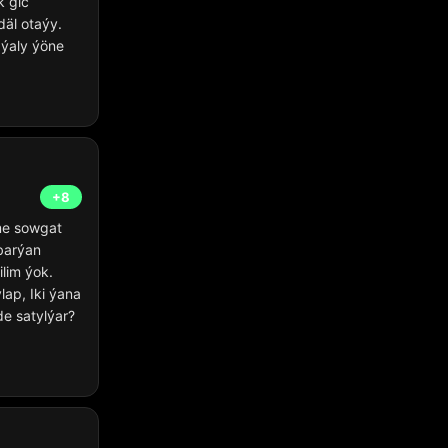
k gic
äl otaýy.
 ýaly ýöne
+8
me sowgat
barýan
lim ýok.
ap, Iki ýana
e satylýar?