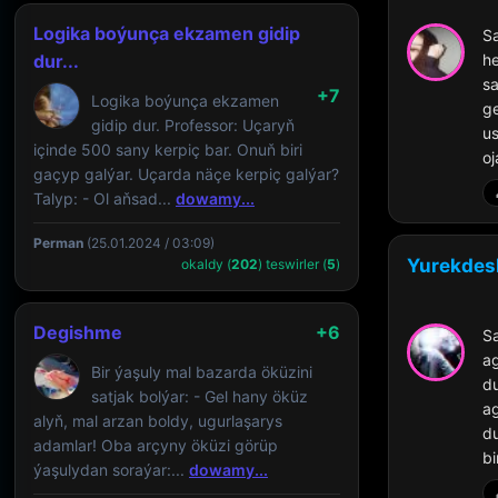
Logika boýunça ekzamen gidip
Sa
dur...
h
s
+7
Logika boýunça ekzamen
g
gidip dur. Professor: Uçaryň
us
içinde 500 sany kerpiç bar. Onuň biri
oj
gaçyp galýar. Uçarda näçe kerpiç galýar?
Talyp: - Ol aňsad...
dowamy...
Perman
(25.01.2024 / 03:09)
Yurekdesh
okaldy (
202
) teswirler (
5
)
Degishme
+6
S
ag
Bir ýaşuly mal bazarda öküzini
du
satjak bolýar: - Gel hany öküz
ag
alyň, mal arzan boldy, ugurlaşarys
d
adamlar! Oba arçyny öküzi görüp
bi
ýaşulydan soraýar:...
dowamy...