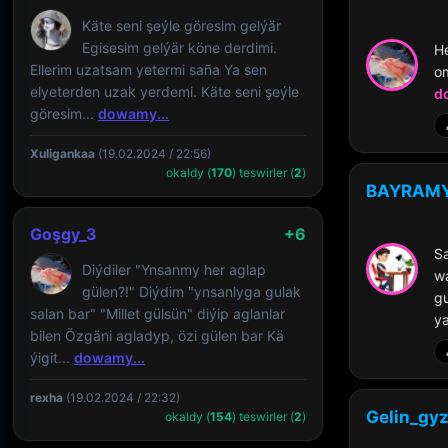
Käte seni şeýle göresim gelýär
Egisesim gelýär köne derdimi.
H
Ellerim uzatsam yetermi saña Ya sen
om
elyeterden uzak yerdemi. Käte seni şeýle
d
göresim...
dowamy...
Xuligankaa
(19.02.2024 / 22:56)
okaldy (
170
) teswirler (
2
)
BAYRAMY
Goşgy_3
+6
Sa
Diýdiler "Ynsanmy her aglap
wa
gülen?!" Diýdim "ynsanlyga gulak
gu
salan bar" "Millet gülsün" diýip aglanlar
ya
bilen Özgäni agladyp, özi gülen bar Kä
ýigit...
dowamy...
rexha
(19.02.2024 / 22:32)
Gelin_gyz
okaldy (
154
) teswirler (
2
)