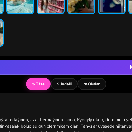
✨ Täze
⚡ Jedelli
👁️ Okalan
aýrat edaýinda, azar bermaýinda mana, Kyncylyk kop, derdimem yet
tir yasajak bolup su gun olernmikam dian, Tanyslar üýşsede nätanys