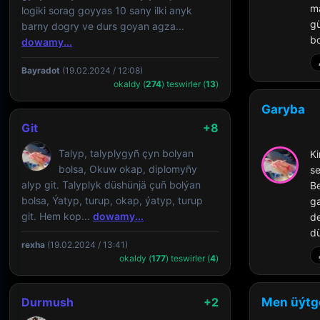
m
logiki sorag goyyas 10 sany ilki anyk
gü
barny dogry ve durs goyan agza...
bo
dowamy...
Bayradot
(19.02.2024 / 12:08)
okaldy (
274
) teswirler (
13
)
Garyba
Git
+8
Talyp, talyplygyñ çyn bolyan
Ki
bolsa, Okuw okap, diplomyñy
se
alyp git. Talyplyk düshünjä çuñ bolýan
Be
bolsa, Ýatyp, turup, okap, ýatyp, turup
ga
git. Hem kop...
dowamy...
de
dü
rexha
(19.02.2024 / 13:41)
okaldy (
177
) teswirler (
4
)
Durmush
+2
Men üýt