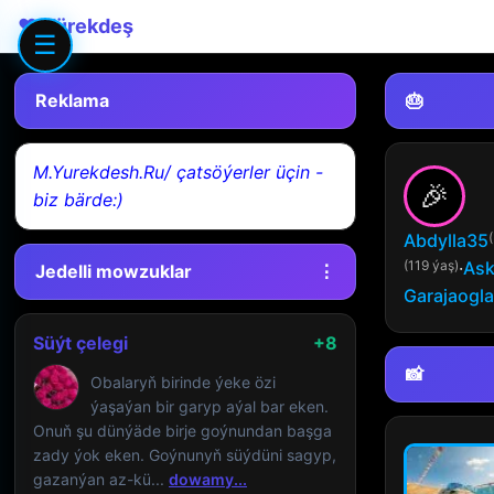
❤️ Yürekdeş
☰
Reklama
🎂
M.Yurekdesh.Ru/ çatsöýerler üçin -
🎉
biz bärde:)
Abdylla35
(119 ýaş)
·
Ask
Jedelli mowzuklar
⋮
Garajaogl
Süýt çelegi
+8
📸
Obalaryň birinde ýeke özi
ýaşaýan bir garyp aýal bar eken.
Onuň şu dünýäde birje goýnundan başga
zady ýok eken. Goýnunyň süýdüni sagyp,
gazanýan az-kü...
dowamy...