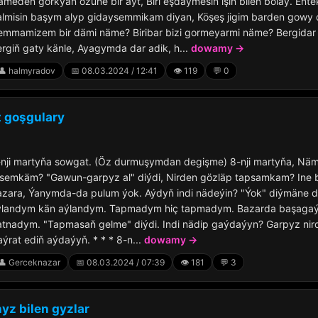
meden gorkýaň özüňe bir ayt, Biri eşdäýmesin işin bilen bolay. Ente
lmisin başym alyp gidaysemmikam diyan, Köşeş jigim barden gowy d
emmamizem bir dämi näme? Biribar bizi gormeyarmi näme? Bergidar
rgiň gaty känle, Ayagymda dar adik, h...
dowamy →
👤 halmyradov
📅 08.03.2024 / 12:41
👁️ 119
💬 0
t goşgulary
-nji martyňa sowgat. (Öz durmuşymdan degişme) 8-nji martyňa, Nä
tsemkäm? "Gawun-garpyz al" diýdi, Nirden gözläp tapsamkam? Ine 
zara, Ýanymda-da pulum ýok. Aýdyň indi nädeýin? "Ýok" diýmäne di
ýlandym kän aýlandym. Tapmadym hiç tapmadym. Bazarda başagaýl
tnadym. "Tapmasaň gelme" diýdi. Indi nädip gaýdaýyn? Garpyz nird
ýrat ediň aýdaýyň. * * * 8-n...
dowamy →
👤 Gerceknazar
📅 08.03.2024 / 07:39
👁️ 181
💬 3
z bilen gyzlar