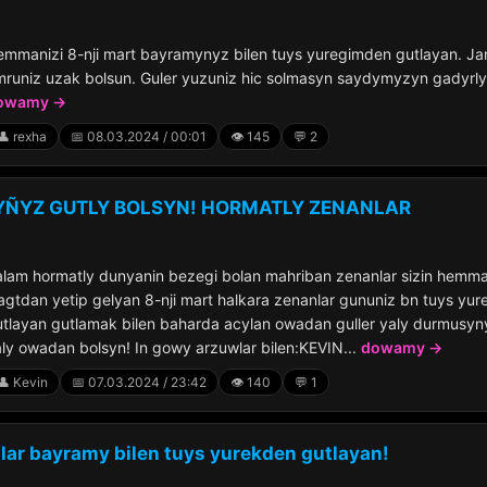
emmanizi 8-nji mart bayramynyz bilen tuys yuregimden gutlayan. J
runiz uzak bolsun. Guler yuzuniz hic solmasyn saydymyzyn gadyrly 
owamy →
👤 rexha
📅 08.03.2024 / 00:01
👁️ 145
💬 2
ÑYZ GUTLY BOLSYN! HORMATLY ZENANLAR
lam hormatly dunyanin bezegi bolan mahriban zenanlar sizin hemman
gtdan yetip gelyan 8-nji mart halkara zenanlar gununiz bn tuys yu
tlayan gutlamak bilen baharda acylan owadan guller yaly durmusyn
ly owadan bolsyn! In gowy arzuwlar bilen:KEVIN...
dowamy →
👤 Kevin
📅 07.03.2024 / 23:42
👁️ 140
💬 1
lar bayramy bilen tuys yurekden gutlayan!