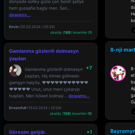
Na
dünýede soňky güne çen Seniň şatlyk
da
hem gussaňa bagly men. Sen...
H
dowamy...
be
Kevin
(20.02.2024 / 00:22)
okaldy (
188
) teswirler (
1
)
8-nji mar
Gamlanma gözleriñ dolmasyn
ýaşdan
+7
8
Gamlanma gözleriñ dolmasyn
e
ýaşdan, Hiç kimse gülmesin
ba
gamgyn halyña. ❤️♥️❤️♥️❤️♥️❤️♥️❤️♥️♥️
A
❤️♥️❤️♥️❤️ Unut, unut meni çykaryp
ga
huşdan, Men böwet bolmaý...
dowamy...
Ga
Dreamfull
(19.02.2024 / 22:24)
okaldy (
156
) teswirler (
5
)
Bayramyny
Göresim gelýär.
+1