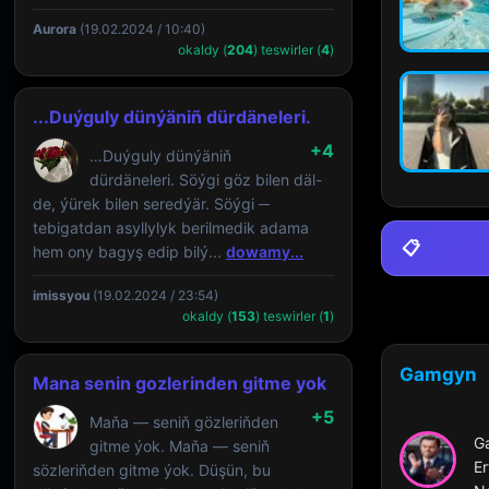
Aurora
(19.02.2024 / 10:40)
okaldy (
204
) teswirler (
4
)
...Duýguly dünýäniñ dürdäneleri.
+4
…Duýguly dünýäniň
dürdäneleri. Söýgi göz bilen däl-
de, ýürek bilen seredýär. Söýgi ─
tebigatdan asyllylyk berilmedik adama
📋
hem ony bagyş edip bilý...
dowamy...
imissyou
(19.02.2024 / 23:54)
okaldy (
153
) teswirler (
1
)
Gamgyn
Mana senin gozlerinden gitme yok
+5
Maňa — seniň gözleriňden
G
gitme ýok. Maňa — seniň
Er
sözleriňden gitme ýok. Düşün, bu