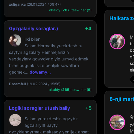
xuliganka
(26.01.2024 / 09:47)
okaldy (
207
) teswirler (
2
)
Halkara z
Gyzgalañly soraglar.)
+4
Mä
Ilki bilen
be
Salam!Hormatly,yurekdesh.ru
bo
saytyn agzalary.Hemmejanizin
gū
yagdaylary gowydyr diyip ,umyd edmek
so
bilen bugunki size beriljek sowallara
e
gecmek...
dowamy...
Dreamfull
(19.02.2024 / 15:56)
okaldy (
265
) teswirler (
9
)
8-nji mar
Logiki soraglar utush bally
+5
Ýü
Salam yurekdeshin agzybir
ýa
agzalary!!! Sayty
My
gyzyklandyrmak maksady yeniljek ansat