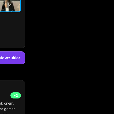
Mowzuklar
+2
ik onem.
lar gömer.