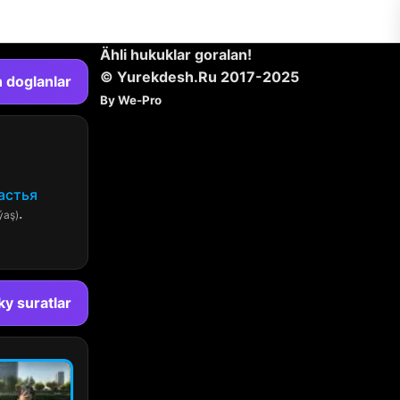
Ähli hukuklar goralan!
© Yurekdesh.Ru 2017-2025
 doglanlar
By We-Pro
астья
ýaş)
·
y suratlar