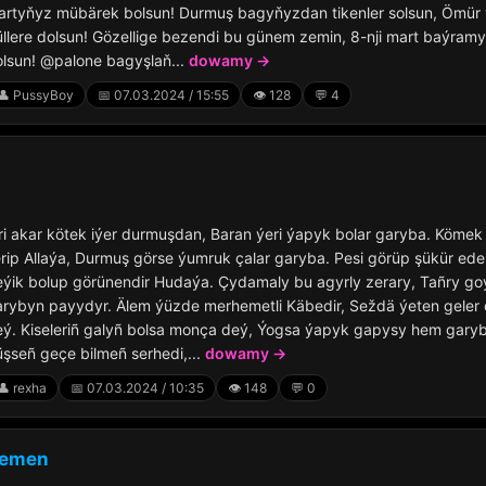
artyňyz mübärek bolsun! Durmuş bagyňyzdan tikenler solsun, Ömür 
llere dolsun! Gözellige bezendi bu günem zemin, 8-nji mart baýramy
lsun! @palone bagyşlaň...
dowamy →
👤 PussyBoy
📅 07.03.2024 / 15:55
👁️ 128
💬 4
ri akar kötek iýer durmuşdan, Baran ýeri ýapyk bolar garyba. Kömek 
rip Allaýa, Durmuş görse ýumruk çalar garyba. Pesi görüp şükür ede
ýik bolup görünendir Hudaýa. Çydamaly bu agyrly zerary, Tañry go
rybyn payydyr. Älem ýüzde merhemetli Käbedir, Seždä ýeten geler 
ý. Kiseleriñ galyñ bolsa monça deý, Ýogsa ýapyk gapysy hem garyb
şseñ geçe bilmeñ serhedi,...
dowamy →
👤 rexha
📅 07.03.2024 / 10:35
👁️ 148
💬 0
gemen