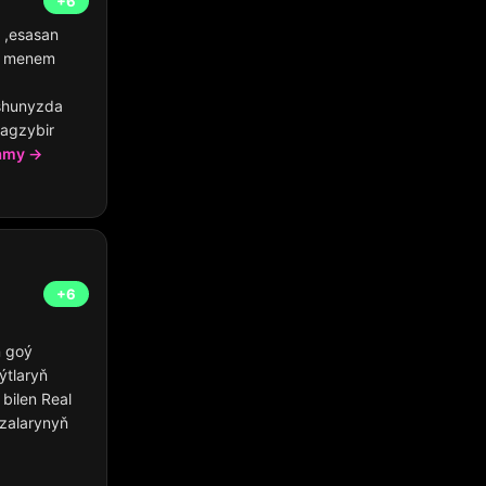
+6
 ,esasan
e menem
ushunyzda
 agzybir
amy →
+6
n goý
ýtlaryň
bilen Real
zalarynyň