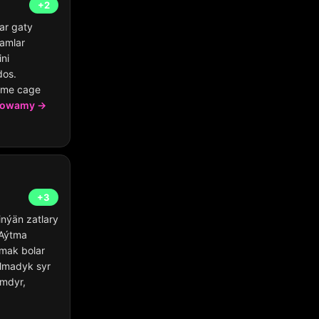
+2
ar gaty
amlar
ni
dos.
ume cage
owamy →
+3
inýän zatlary
 Aýtma
tmak bolar
lmadyk syr
amdyr,