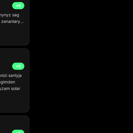
+5
anynyz sag
zenanlary...
+5
izi sanlyja
regimden
yzam solar