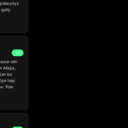
ýollaryňyz
 gutly
+7
sorar elin
n Allaýa,
ýan bu
öýe hajy
a. Ýola