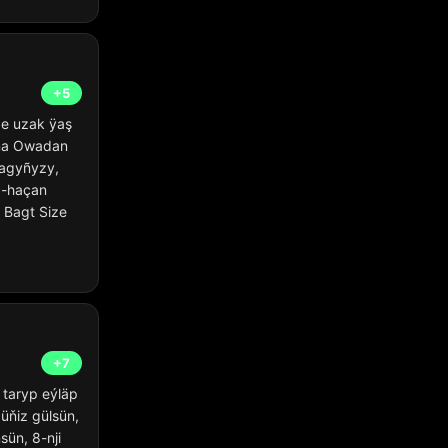
+5
ze uzak ÿaş
ama Owadan
magyñyzy,
c-haçan
! Bagt Size
+7
 taryp eýläp
üňiz gülsün,
sün, 8-nji