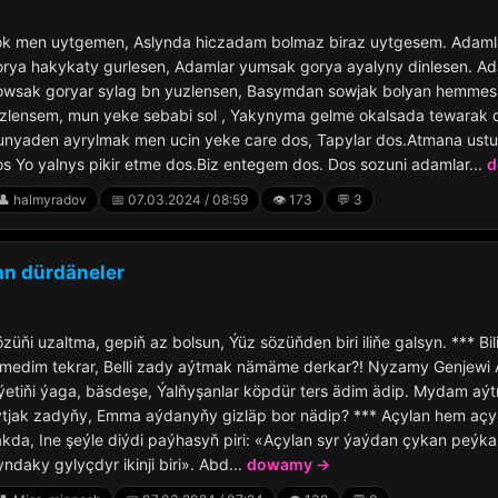
ok men uytgemen, Aslynda hiczadam bolmaz biraz uytgesem. Adaml
rya hakykaty gurlesen, Adamlar yumsak gorya ayalyny dinlesen. Ad
owsak goryar sylag bn yuzlensen, Basymdan sowjak bolyan hemmesi
izlensem, mun yeke sebabi sol , Yakynyma gelme okalsada tewarak 
unyaden ayrylmak men ucin yeke care dos, Tapylar dos.Atmana ust
s Yo yalnys pikir etme dos.Biz entegem dos. Dos sozuni adamlar...
d
👤 halmyradov
📅 07.03.2024 / 08:59
👁️ 173
💬 3
an dürdäneler
züňi uzaltma, gepiň az bolsun, Ýüz sözüňden biri iliňe galsyn. *** Bil
tmedim tekrar, Belli zady aýtmak nämäme derkar?! Nyzamy Genjewi
ýetiňi ýaga, bäsdeşe, Ýalňyşanlar köpdür ters ädim ädip. Mydam aý
ýtjak zadyňy, Emma aýdanyňy gizläp bor nädip? *** Açylan hem açy
kda, Ine şeýle diýdi paýhasyň piri: «Açylan syr ýaýdan çykan peýk
ndaky gylyçdyr ikinji biri». Abd...
dowamy →