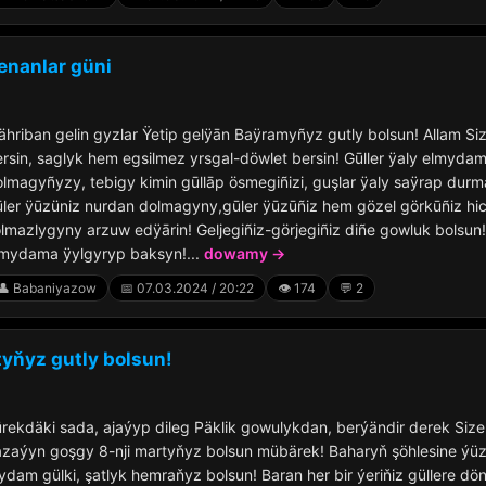
enanlar güni
hriban gelin gyzlar Ÿetip gelÿān Baÿramyñyz gutly bolsun! Allam Si
rsin, saglyk hem egsilmez yrsgal-döwlet bersin! Gūller ÿaly elmyd
lmagyñyzy, tebigy kimin gūllāp ösmegiñizi, guşlar ÿaly saÿrap dur
ler ÿūzüniz nurdan dolmagyny,gūler ÿūzūñiz hem gözel görkūñiz hi
lmazlygyny arzuw edÿārin! Geljegiñiz-görjegiñiz diñe gowluk bolsun
lmydama ÿylgyryp baksyn!...
dowamy →
👤 Babaniyazow
📅 07.03.2024 / 20:22
👁️ 174
💬 2
tyňyz gutly bolsun!
rekdäki sada, ajaýyp dileg Päklik gowulykdan, berýändir derek Size
zaýyn goşgy 8-nji martyňyz bolsun mübärek! Baharyň şöhlesine ýüz
dam gülki, şatlyk hemraňyz bolsun! Baran her bir ýeriňiz güllere dön