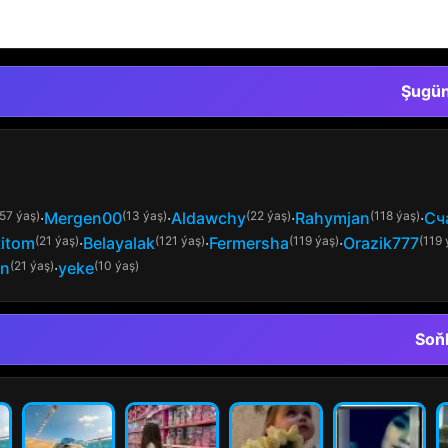
Şugün
(57 ýaş)
·
Mergen00
(13 ýaş)
·
Aldawchy
(22 ýaş)
·
Rahymjan
(118 ýaş)
·
Сч
itom
(21 ýaş)
·
Belayalak
(121 ýaş)
·
Fermersha
(119 ýaş)
·
Оrazik777
(119 
an
(21 ýaş)
·
yeke
(10 ýaş)
Soňk