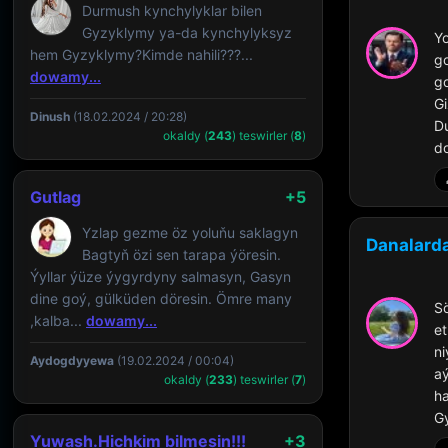
Durmush kynchylyklar bilen
Gyzyklymy ya-da kynchylyksyz
Y
hem Gyzyklymy?Kimde nahili???...
go
dowamy...
g
G
Dinush
(18.02.2024 / 20:28)
D
okaldy (
243
) teswirler (
8
)
do
Gutlag
+5
Yzlap gezme öz yoluňu saklagyn
Danalard
Bagtyň özi sen tarapa ýöresin.
Ýyllar ýüze ýygyrdyny salmasyn, Gasyn
dine goý, gülküden döresin. Ömre many
Sö
,kalba...
dowamy...
e
ni
Aydogdyyewa
(19.02.2024 / 00:04)
a
okaldy (
233
) teswirler (
7
)
ha
Gy
Yuwash.Hichkim bilmesin!!!
+3