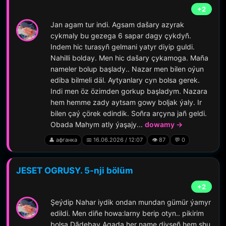
+2
Jan agam tur indi. Agsam dašary azyrak
cykmaly bu gezega 6 sapar dagy çykdyñ.
Indem hic turasyñ gelmani yatyr diyip guldi.
Nahilli bolday. Men hic dašary çykamoga. Maña
nameler bolup başlady.. Nazar men bilen oýun
ediba bilmeli däl. Aytyanlary cyn bolsa gerek.
Indi men öz özimden gorkup başladym. Nazara
hem hemme zady aytsam gowy boljak ýaly. Ir
bilen çaý çörek edindik. Soñra arçyna jañ geldi.
Obada Mahym atly ýaşajy...
dowamy →
👤 афганка
📅 16.06.2026 / 12:07
👁️ 87
💬 0
JESET OGRUSY. 5-nji bölüm
+2
Şeýdip Nahar iydik ondan mundan gümür ýamyr
edildi. Men diñe howa:larny berip otyn.. pikirim
bolsa Dãdebay Agada her name diyseñ hem shu