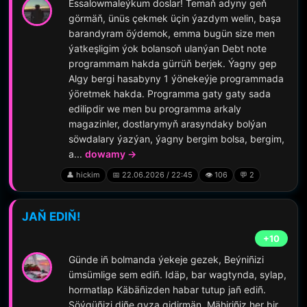
Essalowmaleýkum doslar! Temaň adyny geň
görmäň, ünüs çekmek üçin ýazdym welin, başa
barandyram öýdemok, emma bugün size men
ýatkeşligim ýok bolansoň ulanýan Debt note
programmam hakda gürrüň berjek. Ýagny gep
Algy bergi hasabyny 1 ýönekeýje programmada
ýöretmek hakda. Programma gaty gaty sada
edilipdir we men bu programma arkaly
magazinler, dostlarymyň arasyndaky bolýan
söwdalary ýazýan, ýagny bergim bolsa, bergim,
a...
dowamy →
👤 hickim
📅 22.06.2026 / 22:45
👁️ 106
💬 2
JAŇ EDIŇ!
+10
Günde iñ bolmanda ýekeje gezek, Beýniñizi
ümsümlige sem ediñ. Idäp, bar wagtynda, sylap,
hormatlap Käbäñizden habar tutup jañ ediñ.
Söýgüñizi diñe gyza gidirmän, Mähiriñiz her bir