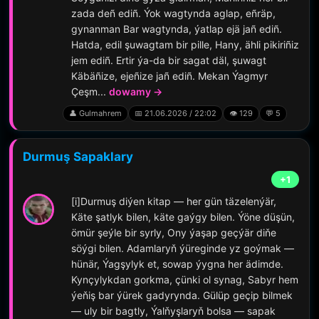
zada deñ ediñ. Ýok wagtynda aglap, eñräp,
gynanman Bar wagtynda, ýatlap ejä jañ ediñ.
Hatda, edil şuwagtam bir pille, Hany, ähli pikiriñiz
jem ediñ. Ertir ýa-da bir sagat däl, şuwagt
Käbäñize, ejeñize jañ ediñ. Mekan Ýagmyr
Çeşm...
dowamy →
👤 Gulmahrem
📅 21.06.2026 / 22:02
👁️ 129
💬 5
Durmuş Sapaklary
+1
[i]Durmuş diýen kitap — her gün täzelenýär,
Käte şatlyk bilen, käte gaýgy bilen. Ýöne düşün,
ömür şeýle bir syrly, Ony ýaşap geçýär diňe
söýgi bilen. Adamlaryň ýüreginde yz goýmak —
hünär, Ýagşylyk et, sowap ýygna her ädimde.
Kynçylykdan gorkma, çünki ol synag, Sabyr hem
ýeňiş bar ýürek gadyrynda. Gülüp geçip bilmek
— uly bir bagtly, Ýalňyşlaryň bolsa — sapak