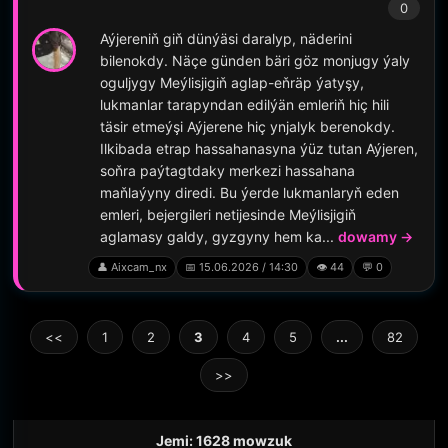
0
Aýjereniň giň dünýäsi daralyp, näderini
bilenokdy. Näçe günden bäri göz monjugy ýaly
oguljygy Meýlisjigiň aglap-eňräp ýatyşy,
lukmanlar tarapyndan edilýän emleriň hiç hili
täsir etmeýşi Aýjerene hiç ynjalyk berenokdy.
Ilkibada etrap hassahanasyna ýüz tutan Aýjeren,
soňra paýtagtdaky merkezi hassahana
maňlaýyny diredi. Bu ýerde lukmanlaryň eden
emleri, bejergileri netijesinde Meýlisjigiň
aglamasy galdy, gyzgyny hem ka...
dowamy →
👤 Aixcam_nx
📅 15.06.2026 / 14:30
👁️ 44
💬 0
<<
1
2
3
4
5
...
82
>>
Jemi: 1628 mowzuk