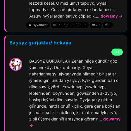
lezzetli kesel, Ölmez umyt tapdyk, wysal
tapmadyk. Gussaň girdabyna oklanda heser,
Arzuw hyýallardan şatlyk çöpledik....
dowamy →
👤 Hyyalbent
📅 15.06.2026 / 23:05
👁️ 70
💬 1
Başsyz gurjaklar/ hekaýa
+1
BAŞSYZ GURJAKLAR Zenan näçe gündür göz
ýumanokdy. Duz datmady. Göýä,
naharlanmagy, ajyganynda nämedir bir zatlar
iýmelidigini unudan ýalydy. Kyrk günden bäri ol
diňe suw içýärdi. Ýuwdunyp-ýuwdunyp,
leblerinden, boýnundan, göwsünden akdyryp,
haşlap içýäni diňe suwdy. Gyzjagazy giden
gününde, hatda onuň kiçijik, gara gana boýalan
jesedini, şol zir-zibilleriň, kir mata-marlyklaryň,
zibil üýşmekleriniň arasynda görenin...
dowamy
→